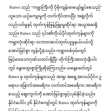
Ruiwo သည် “ကမ္ဘာကြီးကို ပိုမိုကျန်းမာပျော်ရွှင်စေသည်”
ဟူသော ယဉ်ကျေးမှုကို လက်ကိုင်ထားပြီး အဖွဲ့လိုက်
လည်ပတ်မှုနှင့် ထုတ်ကုန်ဖြန့်ဖြူးမှုဆိုင်ရာ အယူအဆရှိ
သည်။ Ruiwo သည် ၎င်း၏ကိုယ်ပိုင်ထုတ်ကုန်များကို
ကမ္ဘာလုံးဆိုင်ရာ သဘာဝအပင်ထုတ်ယူမှုနယ်ပယ်သို့
အောင်မြင်စွာ တွန်းပို့ခဲ့သည်။ ကမ္ဘာတစ်ဝှမ်းတွင်
မြင့်မားသောဂုဏ်သတင်းရှိပြီး တိုက်ကြီးအားလုံးနီးပါး
တွင် နွေးထွေးစွာကြိုဆိုခဲ့ကြသည်။ ယနေ့ခေတ်တွင်
Ruiwo မှ ထုတ်ကုန်များသည် အာရှ၊ အရှေ့အလယ်ပိုင်း၊ ဥ
ရောပ၊ မြောက်အမေရိက၊ လက်တင်အမေရိက၊ အာဖရိက
စသည့် ဈေးကွက်ကို အောင်မြင်စွာဖွင့်လှစ်နိုင်ခဲ့သည်။
နိုင်ငံပေါင်း ၃၆ နိုင်ငံကျော်တွင် Ruiwo ထုတ်ကုန်များကို