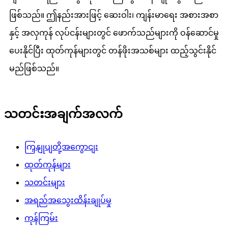
ဖြစ်သည်။ ဤနည်းအားဖြင့် ဆေးဝါး၊ ကျန်းမာရေး အစားအစာ
နှင့် အလှကုန် လုပ်ငန်းများတွင် ဖောက်သည်များကို ဝန်ဆောင်မှု
ပေးနိုင်ပြီး ထုတ်ကုန်များတွင် တန်ဖိုးအသစ်များ ထည့်သွင်းနိုင်
မည်ဖြစ်သည်။
သတင်းအချက်အလက်
ကြှနျုပျတို့အကွောငျး
ထုတ်ကုန်များ
သတင်းများ
အရည်အသွေးထိန်းချုပ်မှု
ကုန်ကြမ်း