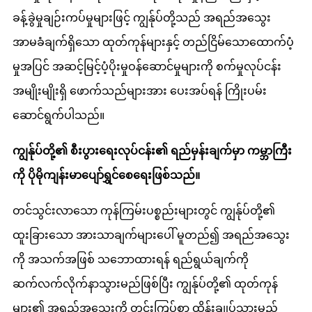
ခန့်ခွဲမှုချဉ်းကပ်မှုများဖြင့် ကျွန်ုပ်တို့သည် အရည်အသွေး
အာမခံချက်ရှိသော ထုတ်ကုန်များနှင့် တည်ငြိမ်သောထောက်ပံ့
မှုအပြင် အဆင့်မြင့်ပံ့ပိုးမှုဝန်ဆောင်မှုများကို စက်မှုလုပ်ငန်း
အမျိုးမျိုးရှိ ဖောက်သည်များအား ပေးအပ်ရန် ကြိုးပမ်း
ဆောင်ရွက်ပါသည်။
ကျွန်ုပ်တို့၏ စီးပွားရေးလုပ်ငန်း၏ ရည်မှန်းချက်မှာ ကမ္ဘာကြီး
ကို ပိုမိုကျန်းမာပျော်ရွှင်စေရေးဖြစ်သည်။
တင်သွင်းလာသော ကုန်ကြမ်းပစ္စည်းများတွင် ကျွန်ုပ်တို့၏
ထူးခြားသော အားသာချက်များပေါ် မူတည်၍ အရည်အသွေး
ကို အသက်အဖြစ် သဘောထားရန် ရည်ရွယ်ချက်ကို
ဆက်လက်လိုက်နာသွားမည်ဖြစ်ပြီး ကျွန်ုပ်တို့၏ ထုတ်ကုန်
များ၏ အရည်အသွေးကို တင်းကြပ်စွာ ထိန်းချုပ်သွားမည်