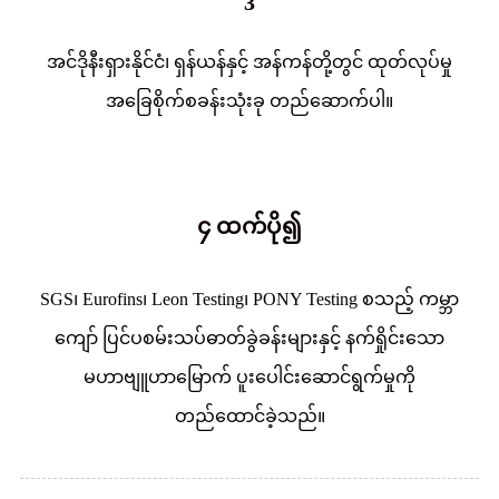
3
အင်ဒိုနီးရှားနိုင်ငံ၊ ရှန်ယန်နှင့် အန်ကန်တို့တွင် ထုတ်လုပ်မှု
အခြေစိုက်စခန်းသုံးခု တည်ဆောက်ပါ။
၄ ထက်ပို၍
SGS၊ Eurofins၊ Leon Testing၊ PONY Testing စသည့် ကမ္ဘာ
ကျော် ပြင်ပစမ်းသပ်ဓာတ်ခွဲခန်းများနှင့် နက်ရှိုင်းသော
မဟာဗျူဟာမြောက် ပူးပေါင်းဆောင်ရွက်မှုကို
တည်ထောင်ခဲ့သည်။