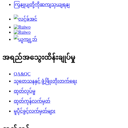
ကြှနျုပျတို့ကိုဆကျသှယျရနျ
အရည်အသွေးထိန်းချုပ်မှု
QA&QC
သုတေသနနှင့် ဖွံ့ဖြိုးတိုးတက်ရေး
ထုတ်လုပ်မှု
ထုတ်ကုန်လက်မှတ်
မူပိုင်ခွင့်လက်မှတ်များ