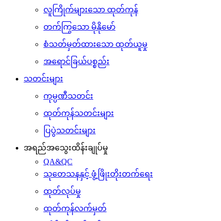
လူကြိုက်များသော ထုတ်ကုန်
တက်ကြွသော မိုနိုမော်
စံသတ်မှတ်ထားသော ထုတ်ယူမှု
အရောင်ခြယ်ပစ္စည်း
သတင်းများ
ကုမ္ပဏီသတင်း
ထုတ်ကုန်သတင်းများ
ပြပွဲသတင်းများ
အရည်အသွေးထိန်းချုပ်မှု
QA&QC
သုတေသနနှင့် ဖွံ့ဖြိုးတိုးတက်ရေး
ထုတ်လုပ်မှု
ထုတ်ကုန်လက်မှတ်