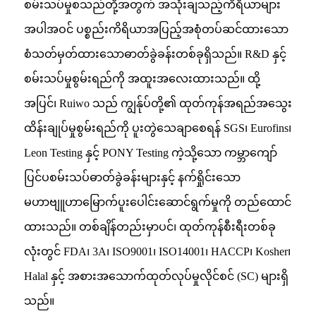
စမ်းသပ်မှုစသည်တို့အတွက် အသုံးချသည့်ကိရိယာများ
အပါအဝင် ပစ္စည်းကိရိယာအပြည့်အစုံတပ်ဆင်ထားသော
စံသတ်မှတ်ထားသောဓာတ်ခွဲခန်းတစ်ခုရှိသည်။ R&D နှင့်
စမ်းသပ်မှုစွမ်းရည်ကို အထူးအလေးထားသည်။ ထို့
အပြင်၊ Ruiwo သည် ကျွန်ုပ်တို့၏ ထုတ်ကုန်အရည်အသွေး
ထိန်းချုပ်မှုစွမ်းရည်ကို ပူးတွဲသေချာစေရန် SGS၊ Eurofins၊
Leon Testing နှင့် PONY Testing ကဲ့သို့သော ကမ္ဘာကျော်
ပြင်ပစမ်းသပ်ဓာတ်ခွဲခန်းများနှင့် နက်ရှိုင်းသော
မဟာဗျူဟာမြောက်ပူးပေါင်းဆောင်ရွက်မှုကို တည်ထောင်
ထားသည်။ တစ်ချိန်တည်းမှာပင်၊ ထုတ်ကုန်စီးရီးတစ်ခု
လုံးတွင် FDA၊ 3A၊ ISO9001၊ ISO14001၊ HACCP၊ Kosher၊
Halal နှင့် အစားအသောက်ထုတ်လုပ်မှုလိုင်စင် (SC) များရှိ
သည်။