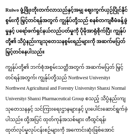
Ruiwo ဖွံ့ဖြိုးတိုးတက်လာသည်နှင့်အမျှ ဈေးကွက်ယှဉ်ပြိုင်နိုင်
စွမ်းကို မြှင့်တင်ရန်အတွက် ကျွန်ုပ်တို့သည် စနစ်တကျစီမံခန့်ခွဲ
မှုနှင့် ပရော်ဖက်ရှင်နယ်လည်ပတ်မှုကို ပိုမိုအာရုံစိုက်ပြီး ကျွန်ုပ်
တို့၏ သိပ္ပံနည်းကျသုတေသနစွမ်းရည်များကို အဆက်မပြတ်
မြှင့်တင်နေပါသည်။
ကျွန်ုပ်တို့၏ ဘက်စုံအစွမ်းသတ္တိအတွက် အဆက်မပြတ် မြှင့်
တင်ရန်အတွက်၊ ကျွန်ုပ်တို့သည် Northwest University၊
Northwest Agricultural and Forestry University၊ Shanxi Normal
University၊ Shanxi Pharmaceutical Group စသည့် သိပ္ပံနည်းကျ
သုတေသနနှင့် သင်ကြားရေးဌာနများနှင့် ပူးပေါင်းဆောင်ရွက်ခဲ့
ပါသည်။ ထို့အပြင် ထုတ်ကုန်အသစ်များ တီထွင်ရန်၊
ထုတ်လုပ်မှုလုပ်ငန်းစဉ်များကို အကောင်းဆုံးဖြစ်အောင်