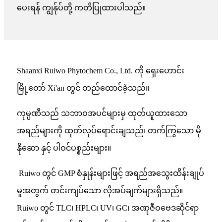
ပေးရန် ကျွန်ုပ်တို့ ကတိပြုထားပါသည်။
Shaanxi Ruiwo Phytochem Co., Ltd. ကို ရှေးဟောင်း
မြို့တော် Xi'an တွင် တည်ထောင်ခဲ့သည်။
ကုမ္ပဏီသည် သဘာဝအပင်များမှ ထုတ်ယူထားသော
အရည်များကို ထုတ်လုပ်ရောင်းချသည်
၊ တက်ကြွသော မို
နိုဆော နှင့် ပါဝင်ပစ္စည်းများ။
Ruiwo တွင် GMP စံနှုန်းများဖြင့် အရည်အသွေးထိန်းချုပ်
မှုအတွက် တင်းကျပ်သော လိုအပ်ချက်များရှိသည်။
Ruiwo တွင် TLC၊ HPLC၊ UV၊ GC၊ အဏုဇီဝဗေဒဆိုင်ရာ