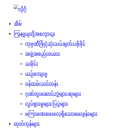
အိမ်
ကြှနျုပျတို့အကွောငျး
ကုမ္ပဏီခြုံငုံသုံးသပ်ချက်/ပရိုဖိုင်
အဖွဲ့အစည်းဇယား
သမိုင်း
ယဉ်ကျေးမှု
ဝန်ထမ်းသင်တန်း
ဂုဏ်ထူးဆောင်ဘွဲ့များ/ဆုများ
လှုပ်ရှားမှုများ/ပြပွဲများ
မကြာခဏမေးလေ့ရှိသောမေးခွန်းများ
ထုတ်ကုန်များ