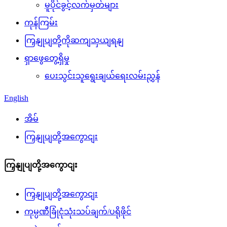
မူပိုင်ခွင့်လက်မှတ်များ
ကုန်ကြမ်း
ကြှနျုပျတို့ကိုဆကျသှယျရနျ
ရှာဖွေတွေ့ရှိမှု
ပေးသွင်းသူရွေးချယ်ရေးလမ်းညွှန်
English
အိမ်
ကြှနျုပျတို့အကွောငျး
ကြှနျုပျတို့အကွောငျး
ကြှနျုပျတို့အကွောငျး
ကုမ္ပဏီခြုံငုံသုံးသပ်ချက်/ပရိုဖိုင်