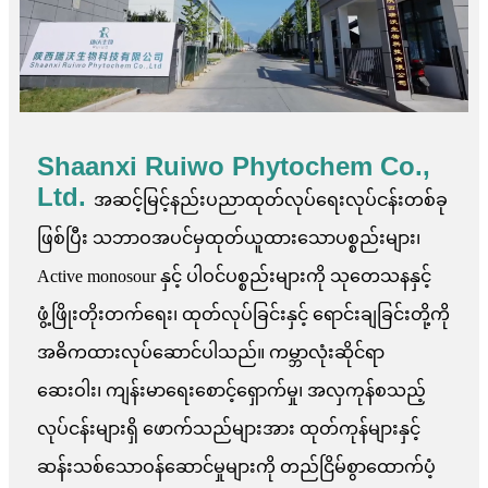
Shaanxi Ruiwo Phytochem Co.,
Ltd.
အဆင့်မြင့်နည်းပညာထုတ်လုပ်ရေးလုပ်ငန်းတစ်ခု
ဖြစ်ပြီး သဘာဝအပင်မှထုတ်ယူထားသောပစ္စည်းများ၊
Active monosour နှင့် ပါဝင်ပစ္စည်းများကို သုတေသနနှင့်
ဖွံ့ဖြိုးတိုးတက်ရေး၊ ထုတ်လုပ်ခြင်းနှင့် ရောင်းချခြင်းတို့ကို
အဓိကထားလုပ်ဆောင်ပါသည်။ ကမ္ဘာလုံးဆိုင်ရာ
ဆေးဝါး၊ ကျန်းမာရေးစောင့်ရှောက်မှု၊ အလှကုန်စသည့်
လုပ်ငန်းများရှိ ဖောက်သည်များအား ထုတ်ကုန်များနှင့်
ဆန်းသစ်သောဝန်ဆောင်မှုများကို တည်ငြိမ်စွာထောက်ပံ့