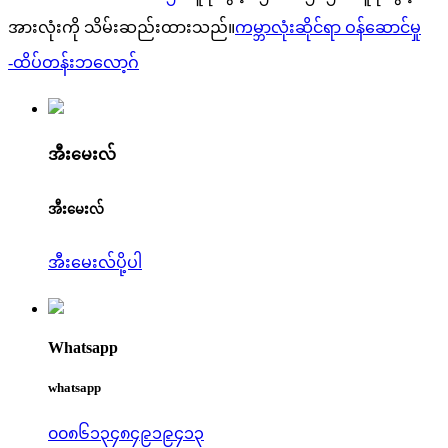
အားလုံးကို သိမ်းဆည်းထားသည်။
ကမ္ဘာလုံးဆိုင်ရာ ဝန်ဆောင်မှု
-
ထိပ်တန်းဘလော့ဂ်
အီးမေးလ်
အီးမေးလ်
အီးမေးလ်ပို့ပါ
Whatsapp
whatsapp
၀၀၈၆၁၃၄၈၄၉၁၉၄၁၃