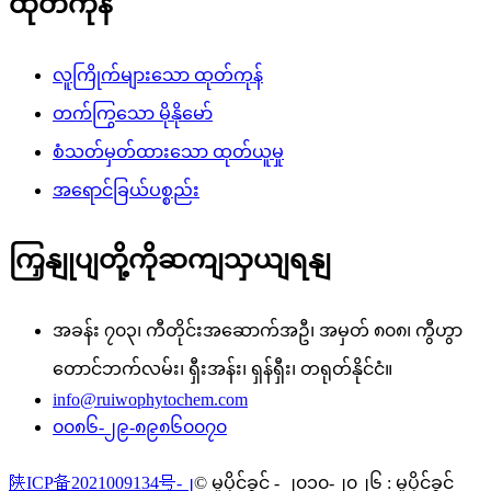
ထုတ်ကုန်
လူကြိုက်များသော ထုတ်ကုန်
တက်ကြွသော မိုနိုမော်
စံသတ်မှတ်ထားသော ထုတ်ယူမှု
အရောင်ခြယ်ပစ္စည်း
ကြှနျုပျတို့ကိုဆကျသှယျရနျ
အခန်း ၇၀၃၊ ကီတိုင်းအဆောက်အဦ၊ အမှတ် ၈၀၈၊ ကွီဟွာ
တောင်ဘက်လမ်း၊ ရှီးအန်း၊ ရှန်ရှီး၊ တရုတ်နိုင်ငံ။
info@ruiwophytochem.com
၀၀၈၆-၂၉-၈၉၈၆၀၀၇၀
陕ICP备2021009134号-၂
© မူပိုင်ခွင့် - ၂၀၁၀-၂၀၂၆ : မူပိုင်ခွင့်