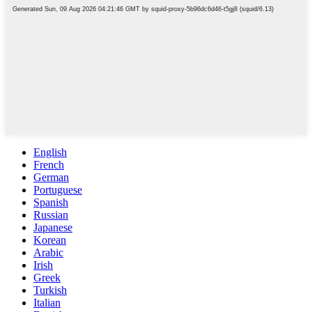
English
French
German
Portuguese
Spanish
Russian
Japanese
Korean
Arabic
Irish
Greek
Turkish
Italian