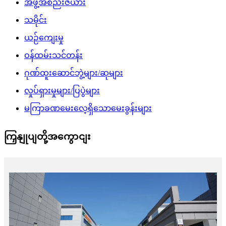
အဖွဲ့အစည်းဇယား
သမိုင်း
ယဉ်ကျေးမှု
ဝန်ထမ်းသင်တန်း
ဂုဏ်ထူးဆောင်ဘွဲ့များ/ဆုများ
လှုပ်ရှားမှုများ/ပြပွဲများ
မကြာခဏမေးလေ့ရှိသောမေးခွန်းများ
ကြှနျုပျတို့အကွောငျး