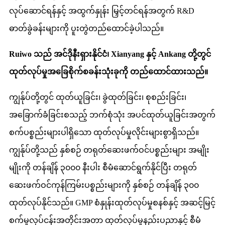
လုပ်ဆောင်ရန်နှင့် အထွက်နှုန်း မြှင့်တင်ရန်အတွက် R&D
ဓာတ်ခွဲခန်းများကို ပူးတွဲတည်ထောင်ခဲ့ပါသည်။
Ruiwo သည် အင်ဒိုနီးရှားနိုင်ငံ၊ Xianyang နှင့် Ankang တို့တွင်
ထုတ်လုပ်မှုအခြေစိုက်စခန်းသုံးခုကို တည်ထောင်ထားသည်။
ကျွန်ုပ်တို့တွင် ထုတ်ယူခြင်း၊ ခွဲထုတ်ခြင်း၊ စုစည်းခြင်း၊
အခြောက်ခံခြင်းစသည့် ဘက်စုံသုံး အပင်ထုတ်ယူခြင်းအတွက်
စက်ပစ္စည်းများပါရှိသော ထုတ်လုပ်မှုလိုင်းများစွာရှိသည်။
ကျွန်ုပ်တို့သည် နှစ်စဉ် တရုတ်ဆေးဖက်ဝင်ပစ္စည်းများ အမျိုး
မျိုးကို တန်ချိန် ၃၀၀၀ နီးပါး စီမံဆောင်ရွက်နိုင်ပြီး တရုတ်
ဆေးဖက်ဝင်ကုန်ကြမ်းပစ္စည်းများကို နှစ်စဉ် တန်ချိန် ၃၀၀
ထုတ်လုပ်နိုင်သည်။ GMP စံနှုန်းထုတ်လုပ်မှုစနစ်နှင့် အဆင့်မြင့်
စက်မှုလုပ်ငန်းအတိုင်းအတာ ထုတ်လုပ်မှုနည်းပညာနှင့် စီမံ