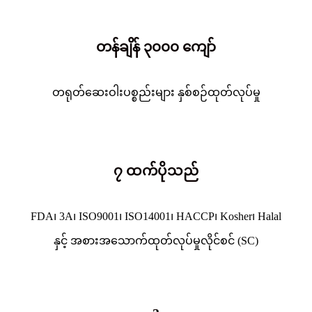
တန်ချိန် ၃၀၀၀ ကျော်
တရုတ်ဆေးဝါးပစ္စည်းများ နှစ်စဉ်ထုတ်လုပ်မှု
၇ ထက်ပိုသည်
FDA၊ 3A၊ ISO9001၊ ISO14001၊ HACCP၊ Kosher၊ Halal
နှင့် အစားအသောက်ထုတ်လုပ်မှုလိုင်စင် (SC)