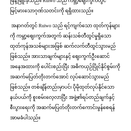
ဖြန့်ဖြူးခဲ့သည်။ Ruiwo သည် ကမ္ဘာ့ဈေးကွက်တွင်
မြင့်မားသောဂုဏ်သတင်းကို ရရှိထားသည်။
အနာဂတ်တွင် Ruiwo သည် ရင့်ကျက်သော ထုတ်ကုန်များ
ကို ကမ္ဘာ့ဈေးကွက်အတွက် ဆန်းသစ်တီထွင်မှုရှိသော
ထုတ်ကုန်အသစ်များအဖြစ် ဆက်လက်တီထွင်သွားမည်
ဖြစ်သည်။ အားသာချက်များနှင့် ဈေးကွက်ဦးဆောင်
အနေအထားကို ပေါင်းစည်းပြီး အဓိကယှဉ်ပြိုင်နိုင်စွမ်းကို
အဆက်မပြတ်တိုးတက်အောင် လုပ်ဆောင်သွားမည်
ဖြစ်သည်။ တစ်ချိန်တည်းမှာပင်၊ ပိုမိုထုတ်လုပ်နိုင်သော
နယ်ပယ်ကို စူးစမ်းလေ့လာပြီး အဖွဲ့၏ရပ်တည်ချက်နှင့်
စီးပွားရေးကို အဆက်မပြတ်တိုးတက်ကောင်းမွန်စေရန်
အာမခံပါသည်။