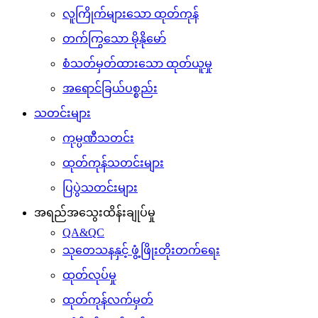
လူကြိုက်များသော ထုတ်ကုန်
တက်ကြွသော မိုနိုမော်
စံသတ်မှတ်ထားသော ထုတ်ယူမှု
အရောင်ခြယ်ပစ္စည်း
သတင်းများ
ကုမ္ပဏီသတင်း
ထုတ်ကုန်သတင်းများ
ပြပွဲသတင်းများ
အရည်အသွေးထိန်းချုပ်မှု
QA&QC
သုတေသနနှင့် ဖွံ့ဖြိုးတိုးတက်ရေး
ထုတ်လုပ်မှု
ထုတ်ကုန်လက်မှတ်