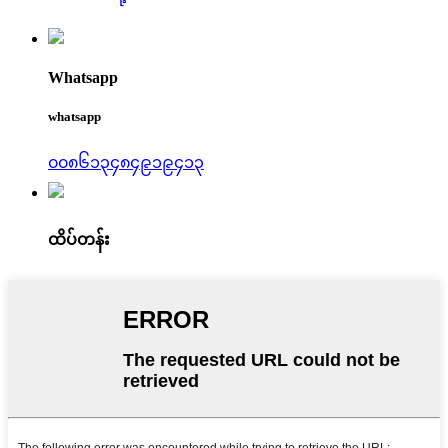
Whatsapp
whatsapp
၀၀၈၆၁၃၄၈၄၉၁၉၄၁၃
ထိပ်တန်း