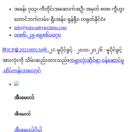
အခန်း ၇၀၃၊ ကီတိုင်းအဆောက်အဦ၊ အမှတ် ၈၀၈၊ ကွီဟွာ
တောင်ဘက်လမ်း၊ ရှီးအန်း၊ ရှန်ရှီး၊ တရုတ်နိုင်ငံ။
info@ruiwophytochem.com
၀၀၈၆-၂၉-၈၉၈၆၀၀၇၀
陕ICP备2021009134号-၂
© မူပိုင်ခွင့် - ၂၀၁၀-၂၀၂၆ : မူပိုင်ခွင့်
အားလုံးကို သိမ်းဆည်းထားသည်။
ကမ္ဘာလုံးဆိုင်ရာ ဝန်ဆောင်မှု
-
ထိပ်တန်းဘလော့ဂ်
အီးမေးလ်
အီးမေးလ်
အီးမေးလ်ပို့ပါ