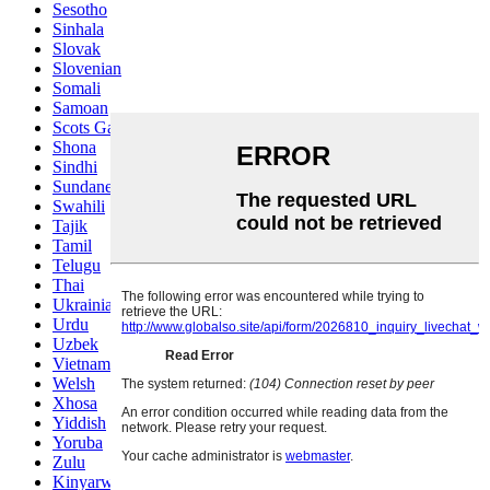
Sesotho
Sinhala
Slovak
Slovenian
Somali
Samoan
Scots Gaelic
Shona
Sindhi
Sundanese
Swahili
Tajik
Tamil
Telugu
Thai
Ukrainian
Urdu
Uzbek
Vietnamese
Welsh
Xhosa
Yiddish
Yoruba
Zulu
Kinyarwanda