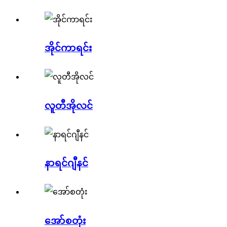
အိုင်ကာရင်း
လူတီအိုလင်
နာရင်ဂျီနင်
အော်စတုံး