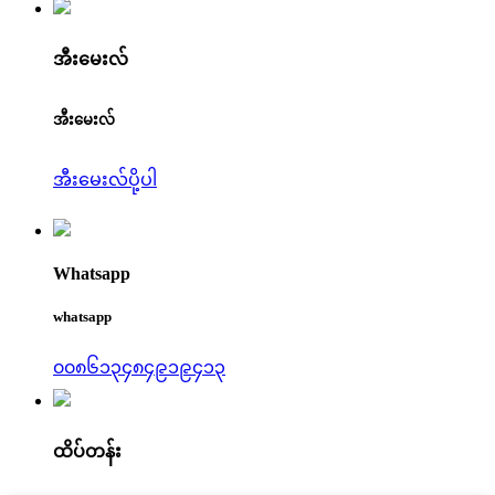
အီးမေးလ်
အီးမေးလ်
အီးမေးလ်ပို့ပါ
Whatsapp
whatsapp
၀၀၈၆၁၃၄၈၄၉၁၉၄၁၃
ထိပ်တန်း