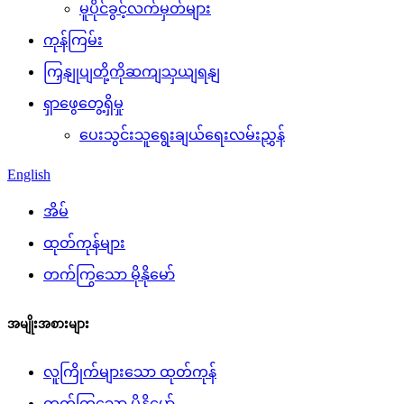
မူပိုင်ခွင့်လက်မှတ်များ
ကုန်ကြမ်း
ကြှနျုပျတို့ကိုဆကျသှယျရနျ
ရှာဖွေတွေ့ရှိမှု
ပေးသွင်းသူရွေးချယ်ရေးလမ်းညွှန်
English
အိမ်
ထုတ်ကုန်များ
တက်ကြွသော မိုနိုမော်
အမျိုးအစားများ
လူကြိုက်များသော ထုတ်ကုန်
တက်ကြွသော မိုနိုမော်