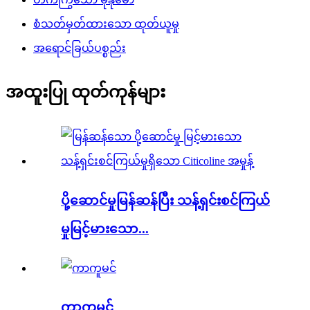
စံသတ်မှတ်ထားသော ထုတ်ယူမှု
အရောင်ခြယ်ပစ္စည်း
အထူးပြု ထုတ်ကုန်များ
ပို့ဆောင်မှုမြန်ဆန်ပြီး သန့်ရှင်းစင်ကြယ်
မှုမြင့်မားသော...
ကာကူမင်