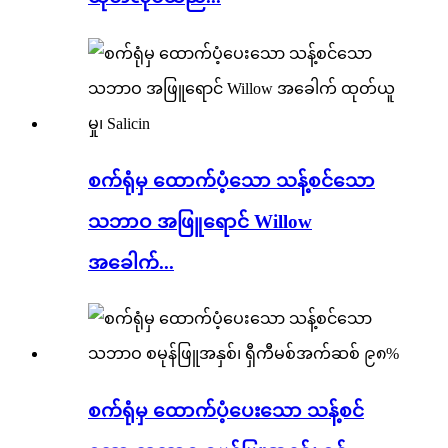
စက်ရုံမှ ထောက်ပံ့သော သန့်စင်သော
သဘာဝ အဖြူရောင် Willow
အခေါက်...
စက်ရုံမှ ထောက်ပံ့ပေးသော သန့်စင်