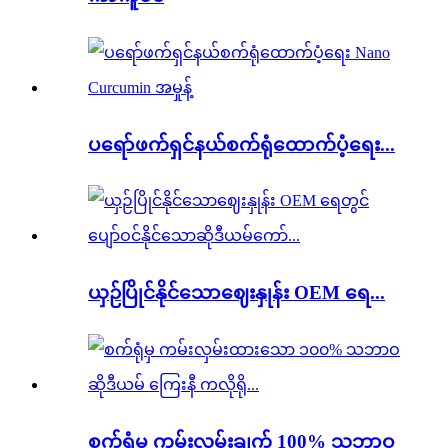
ပရော်ဖက်ရှင်နယ်စက်ရုံထောက်ပံ့ရေး...
ယှဉ်ပြိုင်နိုင်သောဈေးနှုန်း OEM ရေ...
စက်ရုံမှ ကမ်းလှမ်းချက် 100% သဘာဝ