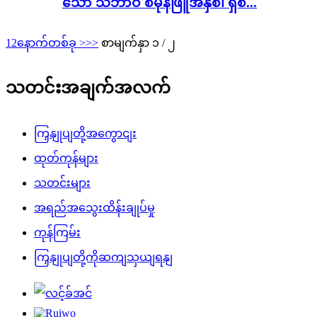
သော သဘာဝ စမုန်ဖြူအနှစ်၊ ရှစ်...
1
2
နောက်တစ်ခု >
>>
စာမျက်နှာ ၁ / ၂
သတင်းအချက်အလက်
ကြှနျုပျတို့အကွောငျး
ထုတ်ကုန်များ
သတင်းများ
အရည်အသွေးထိန်းချုပ်မှု
ကုန်ကြမ်း
ကြှနျုပျတို့ကိုဆကျသှယျရနျ