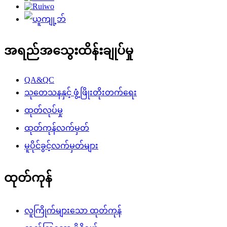
အရည်အသွေးထိန်းချုပ်မှု
QA&QC
သုတေသနနှင့် ဖွံ့ဖြိုးတိုးတက်ရေး
ထုတ်လုပ်မှု
ထုတ်ကုန်လက်မှတ်
မူပိုင်ခွင့်လက်မှတ်များ
ထုတ်ကုန်
လူကြိုက်များသော ထုတ်ကုန်