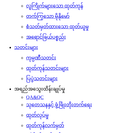
လူကြိုက်များသော ထုတ်ကုန်
တက်ကြွသော မိုနိုမော်
စံသတ်မှတ်ထားသော ထုတ်ယူမှု
အရောင်ခြယ်ပစ္စည်း
သတင်းများ
ကုမ္ပဏီသတင်း
ထုတ်ကုန်သတင်းများ
ပြပွဲသတင်းများ
အရည်အသွေးထိန်းချုပ်မှု
QA&QC
သုတေသနနှင့် ဖွံ့ဖြိုးတိုးတက်ရေး
ထုတ်လုပ်မှု
ထုတ်ကုန်လက်မှတ်