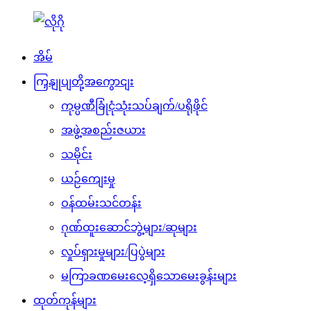
အိမ်
ကြှနျုပျတို့အကွောငျး
ကုမ္ပဏီခြုံငုံသုံးသပ်ချက်/ပရိုဖိုင်
အဖွဲ့အစည်းဇယား
သမိုင်း
ယဉ်ကျေးမှု
ဝန်ထမ်းသင်တန်း
ဂုဏ်ထူးဆောင်ဘွဲ့များ/ဆုများ
လှုပ်ရှားမှုများ/ပြပွဲများ
မကြာခဏမေးလေ့ရှိသောမေးခွန်းများ
ထုတ်ကုန်များ