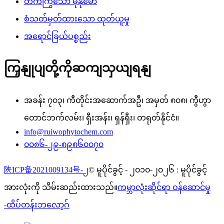
တက်ကြွသော မိုနိုမော်
စံသတ်မှတ်ထားသော ထုတ်ယူမှု
အရောင်ခြယ်ပစ္စည်း
ကြှနျုပျတို့ကိုဆကျသှယျရနျ
အခန်း ၇၀၃၊ ကီတိုင်းအဆောက်အဦ၊ အမှတ် ၈၀၈၊ ကွီဟွာ
တောင်ဘက်လမ်း၊ ရှီးအန်း၊ ရှန်ရှီး၊ တရုတ်နိုင်ငံ။
info@ruiwophytochem.com
၀၀၈၆-၂၉-၈၉၈၆၀၀၇၀
陕ICP备2021009134号-၂
© မူပိုင်ခွင့် - ၂၀၁၀-၂၀၂၆ : မူပိုင်ခွင့်
အားလုံးကို သိမ်းဆည်းထားသည်။
ကမ္ဘာလုံးဆိုင်ရာ ဝန်ဆောင်မှု
-
ထိပ်တန်းဘလော့ဂ်