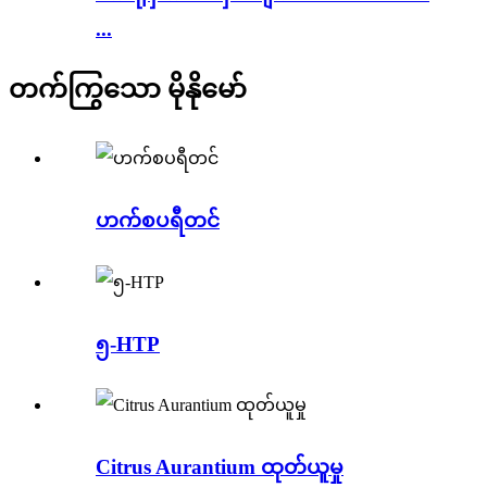
...
တက်ကြွသော မိုနိုမော်
ဟက်စပရီတင်
၅-HTP
Citrus Aurantium ထုတ်ယူမှု