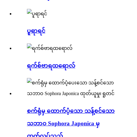
ပူရာရင်
ရက်စ်ဗာရထရောလ်
စက်ရုံမှ ထောက်ပံ့သော သန့်စင်သော
သဘာဝ Sophora Japonica မှ
ထုတ်လုပ်သည်...