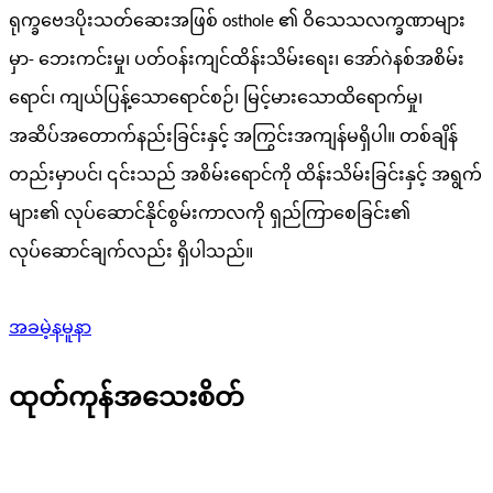
ရုက္ခဗေဒပိုးသတ်ဆေးအဖြစ် osthole ၏ ဝိသေသလက္ခဏာများ
မှာ- ဘေးကင်းမှု၊ ပတ်ဝန်းကျင်ထိန်းသိမ်းရေး၊ အော်ဂဲနစ်အစိမ်း
ရောင်၊ ကျယ်ပြန့်သောရောင်စဉ်၊ မြင့်မားသောထိရောက်မှု၊
အဆိပ်အတောက်နည်းခြင်းနှင့် အကြွင်းအကျန်မရှိပါ။ တစ်ချိန်
တည်းမှာပင်၊ ၎င်းသည် အစိမ်းရောင်ကို ထိန်းသိမ်းခြင်းနှင့် အရွက်
များ၏ လုပ်ဆောင်နိုင်စွမ်းကာလကို ရှည်ကြာစေခြင်း၏
လုပ်ဆောင်ချက်လည်း ရှိပါသည်။
အခမဲ့နမူနာ
ထုတ်ကုန်အသေးစိတ်
ကုန်ပစ္စည်းအကြောင်းအရာ