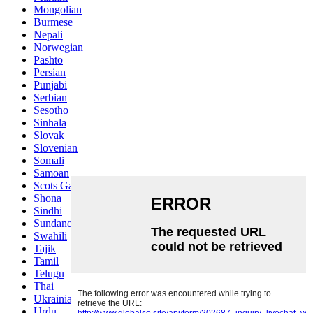
Mongolian
Burmese
Nepali
Norwegian
Pashto
Persian
Punjabi
Serbian
Sesotho
Sinhala
Slovak
Slovenian
Somali
Samoan
Scots Gaelic
Shona
Sindhi
Sundanese
Swahili
Tajik
Tamil
Telugu
Thai
Ukrainian
Urdu