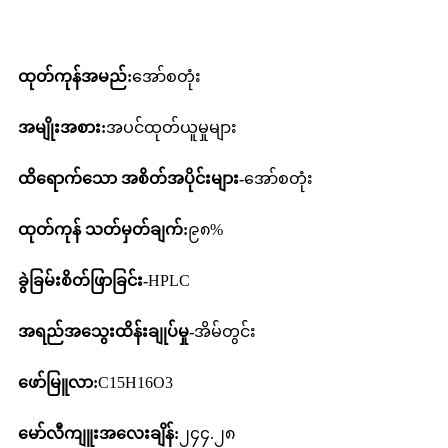
ထုတ်ကုန်အမည်:
အော်စတုံး
အမျိုးအစား:
အပင်ထုတ်ယူမှုများ
ထိရောက်သော အစိတ်အပိုင်းများ-
အော်စတုံး
ထုတ်ကုန် သတ်မှတ်ချက်:
၉၈%
ခွဲခြမ်းစိတ်ဖြာခြင်း-
HPLC
အရည်အသွေးထိန်းချုပ်မှု-
အိမ်တွင်း
ဖော်မြူလာ:
C15H16O3
မော်လီကျူးအလေးချိန်:
၂၄၄.၂၈