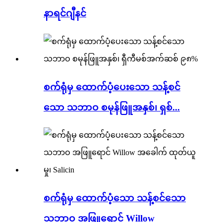
နာရင်ဂျီနင်
စက်ရုံမှ ထောက်ပံ့ပေးသော သန့်စင်
သော သဘာဝ စမုန်ဖြူအနှစ်၊ ရှစ်...
စက်ရုံမှ ထောက်ပံ့သော သန့်စင်သော
သဘာဝ အဖြူရောင် Willow