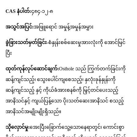
CAS နံပါတ်:
၄၈၄-၁၂-၈
အသွင်အပြင်:
အဖြူရောင် အမှုန့်အမှုန်အမွှား
ခွဲခြားသတ်မှတ်ခြင်း-
စံနှုန်းစစ်ဆေးမှုအားလုံးကို အောင်မြင်
ပြီး
ထုတ်ကုန်လုပ်ဆောင်ချက်:
Osthole သည် ကြွက်တက်ခြင်းကို
ဆန့်ကျင်သည့်၊ သွေးပေါင်ကျစေသည့်၊ နှလုံးခုန်နှုန်းကို
ဆန့်ကျင်သည့် နှင့် ကိုယ်ခံအားစနစ်ကို မြှင့်တင်ပေးသည့်
အာနိသင်နှင့် ကျယ်ပြန့်သော ပိုးသတ်ဆေးအာနိသင် စသည့်
အာနိသင်အမျိုးမျိုးရှိသည်။
သိုလှောင်မှု:
အေးပြီးခြောက်သွေ့သောနေရာတွင်၊ ကောင်းစွာ