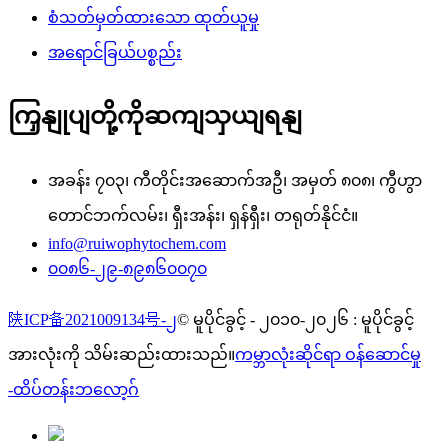
စံသတ်မှတ်ထားသော ထုတ်ယူမှု
အရောင်ခြယ်ပစ္စည်း
ကြှနျုပျတို့ကိုဆကျသှယျရနျ
အခန်း ၇၀၃၊ ကီတိုင်းအဆောက်အဦ၊ အမှတ် ၈၀၈၊ ကွီဟွာ
တောင်ဘက်လမ်း၊ ရှီးအန်း၊ ရှန်ရှီး၊ တရုတ်နိုင်ငံ။
info@ruiwophytochem.com
၀၀၈၆-၂၉-၈၉၈၆၀၀၇၀
陕ICP备2021009134号-၂
© မူပိုင်ခွင့် - ၂၀၁၀-၂၀၂၆ : မူပိုင်ခွင့်
အားလုံးကို သိမ်းဆည်းထားသည်။
ကမ္ဘာလုံးဆိုင်ရာ ဝန်ဆောင်မှု
-
ထိပ်တန်းဘလော့ဂ်