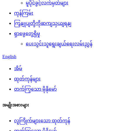
မူပိုင်ခွင့်လက်မှတ်များ
ကုန်ကြမ်း
ကြှနျုပျတို့ကိုဆကျသှယျရနျ
ရှာဖွေတွေ့ရှိမှု
ပေးသွင်းသူရွေးချယ်ရေးလမ်းညွှန်
English
အိမ်
ထုတ်ကုန်များ
တက်ကြွသော မိုနိုမော်
အမျိုးအစားများ
လူကြိုက်များသော ထုတ်ကုန်
တက်ကြွသော မိုနိုမော်