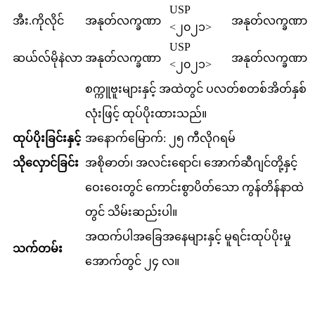
USP
အီး.ကိုလိုင်
အနုတ်လက္ခဏာ
အနုတ်လက္ခဏာ
<၂၀၂၁>
USP
ဆယ်လ်မိုနဲလာ
အနုတ်လက္ခဏာ
အနုတ်လက္ခဏာ
<၂၀၂၁>
စက္ကူဗူးများနှင့် အထဲတွင် ပလတ်စတစ်အိတ်နှစ်
လုံးဖြင့် ထုပ်ပိုးထားသည်။
ထုပ်ပိုးခြင်းနှင့်
အနောက်မြောက်: ၂၅ ကီလိုဂရမ်
သိုလှောင်ခြင်း
အစိုဓာတ်၊ အလင်းရောင်၊ အောက်ဆီဂျင်တို့နှင့်
ဝေးဝေးတွင် ကောင်းစွာပိတ်သော ကွန်တိန်နာထဲ
တွင် သိမ်းဆည်းပါ။
အထက်ပါအခြေအနေများနှင့် မူရင်းထုပ်ပိုးမှု
သက်တမ်း
အောက်တွင် ၂၄ လ။
Osthole အသုံးပြုခြင်း