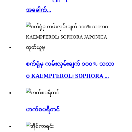
အခေါက်...
စက်ရုံမှ ကမ်းလှမ်းချက် ၁၀၀% သဘာ
ဝ KAEMPFEROL၊ SOPHORA ...
ဟက်စပရီတင်