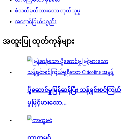
စံသတ်မှတ်ထားသော ထုတ်ယူမှု
အရောင်ခြယ်ပစ္စည်း
အထူးပြု ထုတ်ကုန်များ
ပို့ဆောင်မှုမြန်ဆန်ပြီး သန့်ရှင်းစင်ကြယ်
မှုမြင့်မားသော...
ကာကူမင်