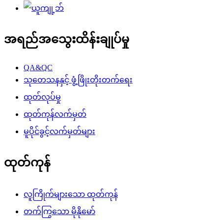
အရည်အသွေးထိန်းချုပ်မှု
QA&QC
သုတေသနနှင့် ဖွံ့ဖြိုးတိုးတက်ရေး
ထုတ်လုပ်မှု
ထုတ်ကုန်လက်မှတ်
မူပိုင်ခွင့်လက်မှတ်များ
ထုတ်ကုန်
လူကြိုက်များသော ထုတ်ကုန်
တက်ကြွသော မိုနိုမော်