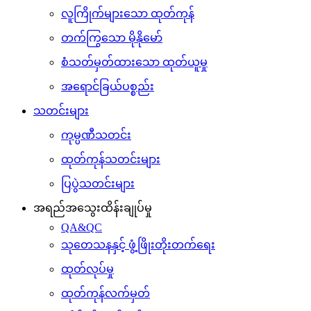
လူကြိုက်များသော ထုတ်ကုန်
တက်ကြွသော မိုနိုမော်
စံသတ်မှတ်ထားသော ထုတ်ယူမှု
အရောင်ခြယ်ပစ္စည်း
သတင်းများ
ကုမ္ပဏီသတင်း
ထုတ်ကုန်သတင်းများ
ပြပွဲသတင်းများ
အရည်အသွေးထိန်းချုပ်မှု
QA&QC
သုတေသနနှင့် ဖွံ့ဖြိုးတိုးတက်ရေး
ထုတ်လုပ်မှု
ထုတ်ကုန်လက်မှတ်