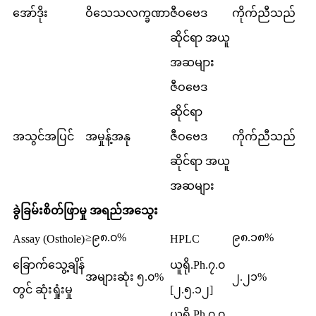
အော်ဒိုး
ဝိသေသလက္ခဏာ
ဇီဝဗေဒ
ကိုက်ညီသည်
ဆိုင်ရာ အယူ
အဆများ
ဇီဝဗေဒ
ဆိုင်ရာ
အသွင်အပြင်
အမှုန့်အနု
ဇီဝဗေဒ
ကိုက်ညီသည်
ဆိုင်ရာ အယူ
အဆများ
ခွဲခြမ်းစိတ်ဖြာမှု အရည်အသွေး
≥၉၈.၀%
၉၈.၁၈%
Assay (Osthole)
HPLC
ခြောက်သွေ့ချိန်
ယူရို.Ph.၇.၀
အများဆုံး ၅.၀%
၂.၂၁%
တွင် ဆုံးရှုံးမှု
[၂.၅.၁၂]
ယူရို.Ph.၇.၀