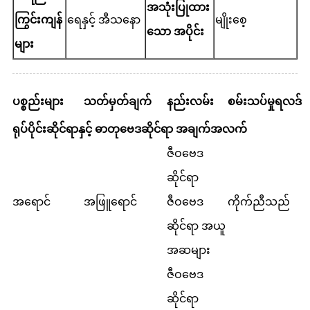
အသုံးပြုထား
ကြွင်းကျန်
ရေနှင့် အီသနော
မျိုးစေ့
သော အပိုင်း
များ
ပစ္စည်းများ
သတ်မှတ်ချက်
နည်းလမ်း
စမ်းသပ်မှုရလဒ်
ရုပ်ပိုင်းဆိုင်ရာနှင့် ဓာတုဗေဒဆိုင်ရာ အချက်အလက်
ဇီဝဗေဒ
ဆိုင်ရာ
အရောင်
အဖြူရောင်
ဇီဝဗေဒ
ကိုက်ညီသည်
ဆိုင်ရာ အယူ
အဆများ
ဇီဝဗေဒ
ဆိုင်ရာ