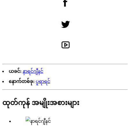
ယခင်:
နာရင်ဂျီနင်
နောက်တစ်ခု:
ပူရာရင်
ထုတ်ကုန် အမျိုးအစားများ