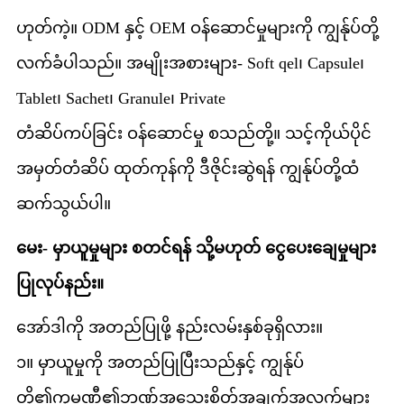
ဟုတ်ကဲ့။ ODM နှင့် OEM ဝန်ဆောင်မှုများကို ကျွန်ုပ်တို့
လက်ခံပါသည်။ အမျိုးအစားများ- Soft qel၊ Capsule၊
Tablet၊ Sachet၊ Granule၊ Private
တံဆိပ်ကပ်ခြင်း ဝန်ဆောင်မှု စသည်တို့။ သင့်ကိုယ်ပိုင်
အမှတ်တံဆိပ် ထုတ်ကုန်ကို ဒီဇိုင်းဆွဲရန် ကျွန်ုပ်တို့ထံ
ဆက်သွယ်ပါ။
မေး- မှာယူမှုများ စတင်ရန် သို့မဟုတ် ငွေပေးချေမှုများ
ပြုလုပ်နည်း။
အော်ဒါကို အတည်ပြုဖို့ နည်းလမ်းနှစ်ခုရှိလား။
၁။ မှာယူမှုကို အတည်ပြုပြီးသည်နှင့် ကျွန်ုပ်
တို့၏ကုမ္ပဏီ၏ဘဏ်အသေးစိတ်အချက်အလက်များ