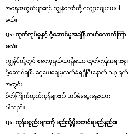
အရေအတွက်များရင် ကျွန်တော်တို့ လျှော့စျေးပေးပါ
မယ်။
Q5: ထုတ်လုပ်မှုနှင့် ပို့ဆောင်မှုအချိန် ဘယ်လောက်ကြာ
မလဲ။
ကျွန်ုပ်တို့တွင် စတော့ရှယ်ယာရှိသော ထုတ်ကုန်အများစု၊
ပို့ဆောင်ချိန်- ငွေပေးချေမှုလက်ခံရရှိပြီးနောက် ၁-၃ ရက်
အတွင်း
စိတ်ကြိုက်ထုတ်ကုန်များကို ထပ်မံဆွေးနွေးထား
ပါသည်။
Q6: ကုန်ပစ္စည်းများကို မည်သို့ပို့ဆောင်ရမည်နည်း။