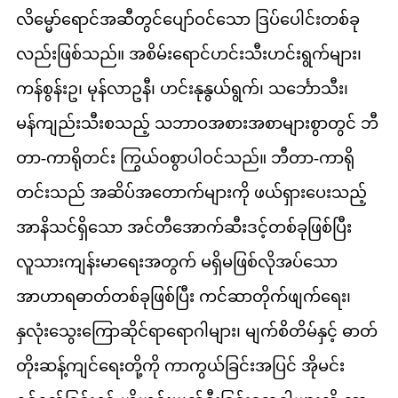
လိမ္မော်ရောင်အဆီတွင်ပျော်ဝင်သော ဒြပ်ပေါင်းတစ်ခု
လည်းဖြစ်သည်။ အစိမ်းရောင်ဟင်းသီးဟင်းရွက်များ၊
ကန်စွန်းဥ၊ မုန်လာဥနီ၊ ဟင်းနုနွယ်ရွက်၊ သင်္ဘောသီး၊
မန်ကျည်းသီးစသည့် သဘာဝအစားအစာများစွာတွင် ဘီ
တာ-ကာရိုတင်း ကြွယ်ဝစွာပါဝင်သည်။ ဘီတာ-ကာရို
တင်းသည် အဆိပ်အတောက်များကို ဖယ်ရှားပေးသည့်
အာနိသင်ရှိသော အင်တီအောက်ဆီးဒင့်တစ်ခုဖြစ်ပြီး
လူသားကျန်းမာရေးအတွက် မရှိမဖြစ်လိုအပ်သော
အာဟာရဓာတ်တစ်ခုဖြစ်ပြီး ကင်ဆာတိုက်ဖျက်ရေး၊
နှလုံးသွေးကြောဆိုင်ရာရောဂါများ၊ မျက်စိတိမ်နှင့် ဓာတ်
တိုးဆန့်ကျင်ရေးတို့ကို ကာကွယ်ခြင်းအပြင် အိုမင်း