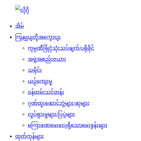
အိမ်
ကြှနျုပျတို့အကွောငျး
ကုမ္ပဏီခြုံငုံသုံးသပ်ချက်/ပရိုဖိုင်
အဖွဲ့အစည်းဇယား
သမိုင်း
ယဉ်ကျေးမှု
ဝန်ထမ်းသင်တန်း
ဂုဏ်ထူးဆောင်ဘွဲ့များ/ဆုများ
လှုပ်ရှားမှုများ/ပြပွဲများ
မကြာခဏမေးလေ့ရှိသောမေးခွန်းများ
ထုတ်ကုန်များ