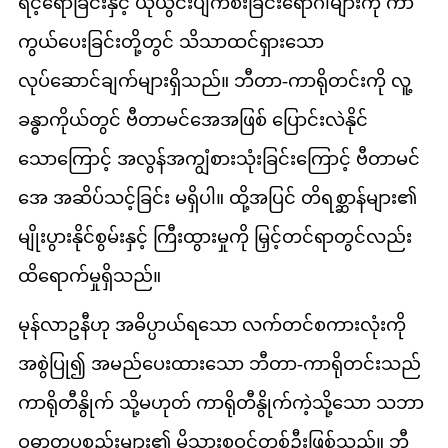
ရင့်ရော်ခြင်းနှင့် ယိုယွင်းပျက်စီးခြင်းရောဂါများကို ကာ
ကွယ်ပေးခြင်းတို့တွင် သိသာထင်ရှားသော
လုပ်ဆောင်ချက်များရှိသည်။ ဘီတာ-ကာရိုတင်းကို လူ့
ခန္ဓာကိုယ်တွင် ဗီတာမင်အေအဖြစ် ပြောင်းလဲနိုင်
သောကြောင့် အလွန်အကျွံစားသုံးခြင်းကြောင့် ဗီတာမင်
အေ အဆိပ်သင့်ခြင်း မရှိပါ။ ထို့အပြင် တိရစ္ဆာန်များ၏
မျိုးပွားနိုင်စွမ်းနှင့် ကြီးထွားမှုကို မြှင့်တင်ရာတွင်လည်း
ထိရောက်မှုရှိသည်။
မုန်လာဥနီဟု အဓိပ္ပာယ်ရသော လက်တင်စကားလုံးကို
အစွဲပြု၍ အမည်ပေးထားသော ဘီတာ-ကာရိုတင်းသည်
ကာရိုတီနွိုက် သို့မဟုတ် ကာရိုတီနွိုက်ကဲ့သို့သော သဘာ
ဝဓာတုပစ္စည်းများ၏ မိသားစုဝင်တစ်ဦးဖြစ်သည်။ ဘီ