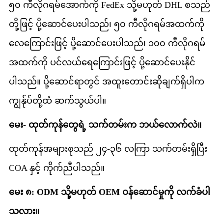
၅၀ ကီလိုဂရမ်အောက်ကို FedEx သို့မဟုတ် DHL စသည်
တို့ဖြင့် ပို့ဆောင်ပေးပါသည်၊ ၅၀ ကီလိုဂရမ်အထက်ကို
လေကြောင်းဖြင့် ပို့ဆောင်ပေးပါသည်၊ ၁၀၀ ကီလိုဂရမ်
အထက်ကို ပင်လယ်ရေကြောင်းဖြင့် ပို့ဆောင်ပေးနိုင်
ပါသည်။ ပို့ဆောင်ရာတွင် အထူးတောင်းဆိုချက်ရှိပါက
ကျွန်ုပ်တို့ထံ ဆက်သွယ်ပါ။
မေး- ထုတ်ကုန်တွေရဲ့ သက်တမ်းက ဘယ်လောက်လဲ။
ထုတ်ကုန်အများစုသည် ၂၄-၃၆ လကြာ သက်တမ်းရှိပြီး
COA နှင့် ကိုက်ညီပါသည်။
မေး ၈: ODM သို့မဟုတ် OEM ဝန်ဆောင်မှုကို လက်ခံပါ
သလား။