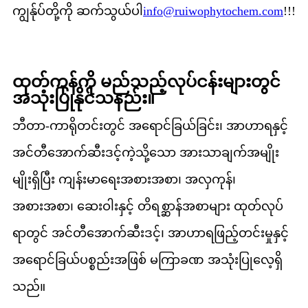
ကျွန်ုပ်တို့ကို ဆက်သွယ်ပါ
info@ruiwophytochem.com
!!!
ထုတ်ကုန်ကို မည်သည့်လုပ်ငန်းများတွင်
အသုံးပြုနိုင်သနည်း။
ဘီတာ-ကာရိုတင်းတွင် အရောင်ခြယ်ခြင်း၊ အာဟာရနှင့်
အင်တီအောက်ဆီးဒင့်ကဲ့သို့သော အားသာချက်အမျိုး
မျိုးရှိပြီး ကျန်းမာရေးအစားအစာ၊ အလှကုန်၊
အစားအစာ၊ ဆေးဝါးနှင့် တိရစ္ဆာန်အစာများ ထုတ်လုပ်
ရာတွင် အင်တီအောက်ဆီးဒင့်၊ အာဟာရဖြည့်တင်းမှုနှင့်
အရောင်ခြယ်ပစ္စည်းအဖြစ် မကြာခဏ အသုံးပြုလေ့ရှိ
သည်။