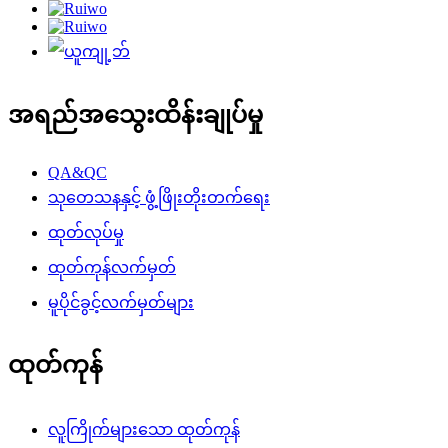
အရည်အသွေးထိန်းချုပ်မှု
QA&QC
သုတေသနနှင့် ဖွံ့ဖြိုးတိုးတက်ရေး
ထုတ်လုပ်မှု
ထုတ်ကုန်လက်မှတ်
မူပိုင်ခွင့်လက်မှတ်များ
ထုတ်ကုန်
လူကြိုက်များသော ထုတ်ကုန်