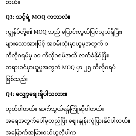
တယ်။
Q3: သင့်ရဲ့ MOQ ကဘာလဲ။
ကျွန်ုပ်တို့၏ MOQ သည် ပြောင်းလွယ်ပြင်လွယ်ရှိပြီး၊
များသောအားဖြင့် အစမ်းသုံးမှာယူမှုအတွက် ၁
ကီလိုဂရမ်မှ ၁၀ ကီလိုဂရမ်အထိ လက်ခံနိုင်ပြီး၊
တရားဝင်မှာယူမှုအတွက် MOQ မှာ ၂၅ ကီလိုဂရမ်
ဖြစ်သည်။
Q4: လျှော့စျေးရှိပါသလား။
ဟုတ်ပါတယ်။ ဆက်သွယ်ရန်ကြိုဆိုပါတယ်။
အရေအတွက်ပေါ်မူတည်ပြီး ဈေးနှုန်းကွဲပြားနိုင်ပါတယ်။
အမြောက်အမြားဝယ်ယူလိုပါက