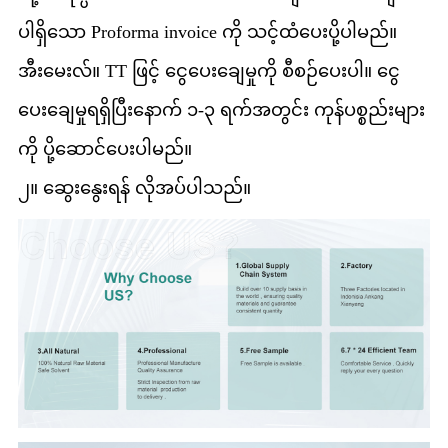
ပါရှိသော Proforma invoice ကို သင့်ထံပေးပို့ပါမည်။
အီးမေးလ်။ TT ဖြင့် ငွေပေးချေမှုကို စီစဉ်ပေးပါ။ ငွေ
ပေးချေမှုရရှိပြီးနောက် ၁-၃ ရက်အတွင်း ကုန်ပစ္စည်းများ
ကို ပို့ဆောင်ပေးပါမည်။
၂။ ဆွေးနွေးရန် လိုအပ်ပါသည်။