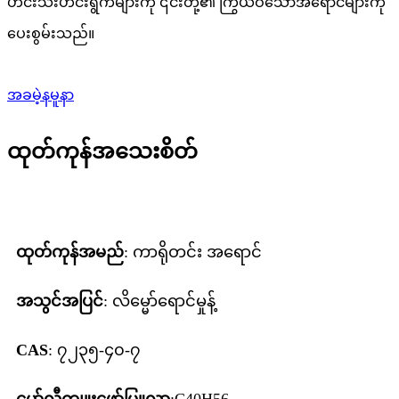
ဟင်းသီးဟင်းရွက်များကို ၎င်းတို့၏ ကြွယ်ဝသောအရောင်များကို
ပေးစွမ်းသည်။
အခမဲ့နမူနာ
ထုတ်ကုန်အသေးစိတ်
ထုတ်ကုန်အမည်
: ကာရိုတင်း အရောင်
အသွင်အပြင်
: လိမ္မော်ရောင်မှုန့်
CAS
: ၇၂၃၅-၄၀-၇
မော်လီကျူးဖော်မြူလာ
:C40H56