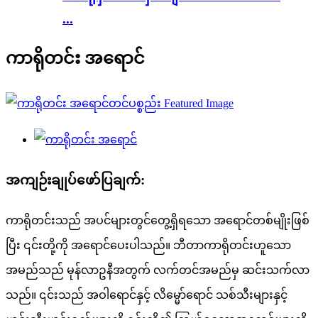
...
ကာရိုတင်း အရောင်
အကျဉ်းချုပ်ဖော်ပြချက်:
ကာရိုတင်းသည် အပင်များတွင်တွေ့ရှိရသော အရောင်တစ်မျိုးဖြစ်
ပြီး ၎င်းတို့ကို အရောင်ပေးပါသည်။ ဘီတာကာရိုတင်းဟူသော
အမည်သည် မုန်လာဥနီအတွက် လက်တင်အမည်မှ ဆင်းသက်လာ
သည်။ ၎င်းသည် အဝါရောင်နှင့် လိမ္မော်ရောင် သစ်သီးများနှင့်