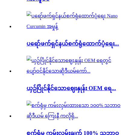
ပရော်ဖက်ရှင်နယ်စက်ရုံထောက်ပံ့ရေး...
ယှဉ်ပြိုင်နိုင်သောဈေးနှုန်း OEM ရေ...
စက်ရုံမှ ကမ်းလှမ်းချက် 100% သဘာဝ