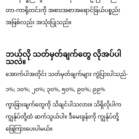
တာ-ကာရိုတင်းကို အစားအစာအရောင်ခြယ်ပစ္စည်း
အဖြစ်လည်း အသုံးပြုသည်။
ဘယ်လို သတ်မှတ်ချက်တွေ လိုအပ်ပါ
သလဲ။
အောက်ပါအတိုင်း သတ်မှတ်ချက်များ ကွဲပြားပါသည်-
၁%; ၁၀%; ၂၀%; ၃၀%, ၅၀%, ၉၀%; ၉၉%
ကွာခြားချက်တွေကို သိချင်ပါသလား။ သိရှိလိုပါက
ကျွန်ုပ်တို့ထံ ဆက်သွယ်ပါ။ ဒီမေးခွန်းကို ကျွန်ုပ်တို့
ဖြေကြားပေးပါမယ်။