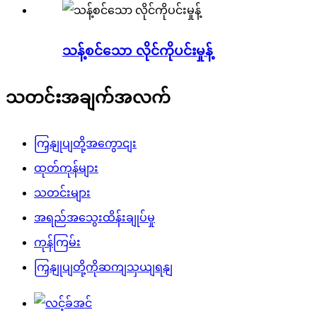
သန့်စင်သော လိုင်ကိုပင်းမှုန့်
သတင်းအချက်အလက်
ကြှနျုပျတို့အကွောငျး
ထုတ်ကုန်များ
သတင်းများ
အရည်အသွေးထိန်းချုပ်မှု
ကုန်ကြမ်း
ကြှနျုပျတို့ကိုဆကျသှယျရနျ