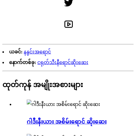
ယခင်:
နနွင်းအရောင်
နောက်တစ်ခု:
ငရုတ်သီးနီရောင်ဆိုးဆေး
ထုတ်ကုန် အမျိုးအစားများ
ဂါဒီးနီးယား အစိမ်းရောင် ဆိုးဆေး