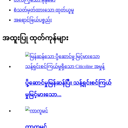
စံသတ်မှတ်ထားသော ထုတ်ယူမှု
အရောင်ခြယ်ပစ္စည်း
အထူးပြု ထုတ်ကုန်များ
ပို့ဆောင်မှုမြန်ဆန်ပြီး သန့်ရှင်းစင်ကြယ်
မှုမြင့်မားသော...
ကာကူမင်