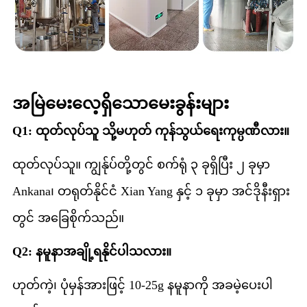
အမြဲမေးလေ့ရှိသောမေးခွန်းများ
Q1: ထုတ်လုပ်သူ သို့မဟုတ် ကုန်သွယ်ရေးကုမ္ပဏီလား။
ထုတ်လုပ်သူ။ ကျွန်ုပ်တို့တွင် စက်ရုံ ၃ ခုရှိပြီး ၂ ခုမှာ
Ankana၊ တရုတ်နိုင်ငံ Xian Yang နှင့် ၁ ခုမှာ အင်ဒိုနီးရှား
တွင် အခြေစိုက်သည်။
Q2: နမူနာအချို့ရနိုင်ပါသလား။
ဟုတ်ကဲ့၊ ပုံမှန်အားဖြင့် 10-25g နမူနာကို အခမဲ့ပေးပါ