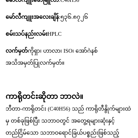
မော်လီကျူးအလေးချိန်
:၅၃၆.၈၇၂၆
စမ်းသပ်နည်းလမ်း
HPLC
လက်မှတ်
ကိုရှာ၊ ဟာလာ၊ ISO၊ အော်ဂဲနစ်
အသိအမှတ်ပြုလက်မှတ်။
ကာရိုတင်းဆိုတာ ဘာလဲ။
ဘီတာ-ကာရိုတင်း (C40H56) သည် ကာရိုတီနွိုက်များထဲ
မှ တစ်ခုဖြစ်ပြီး သဘာဝတွင် အတွေ့ရများဆုံးနှင့်
တည်ငြိမ်သော သဘာဝရောင်ခြယ်ပစ္စည်းဖြစ်သည့်