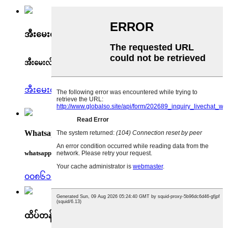
အီးမေးလ်
အီးမေးလ်
အီးမေးလ်ပို့ပါ
Whatsapp
whatsapp
၀၀၈၆၁၃၄၈၄၉၁၉၄၁၃
ထိပ်တန်း