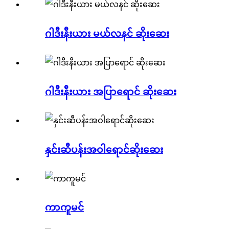
ဂါဒီးနီးယား မယ်လနင် ဆိုးဆေး
ဂါဒီးနီးယား အပြာရောင် ဆိုးဆေး
နှင်းဆီပန်းအဝါရောင်ဆိုးဆေး
ကာကူမင်