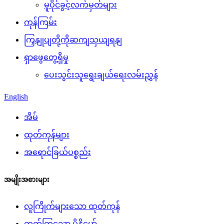
မူပိုင်ခွင့်လက်မှတ်များ
ကုန်ကြမ်း
ကြှနျုပျတို့ကိုဆကျသှယျရနျ
ရှာဖွေတွေ့ရှိမှု
ပေးသွင်းသူရွေးချယ်ရေးလမ်းညွှန်
English
အိမ်
ထုတ်ကုန်များ
အရောင်ခြယ်ပစ္စည်း
အမျိုးအစားများ
လူကြိုက်များသော ထုတ်ကုန်
တက်ကြွသော မိုနိုမော်