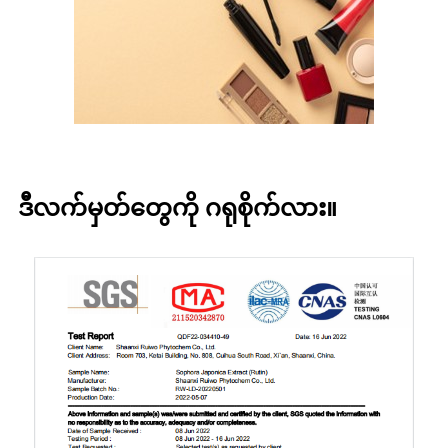
ဒီလက်မှတ်တွေကို ဂရုစိုက်လား။