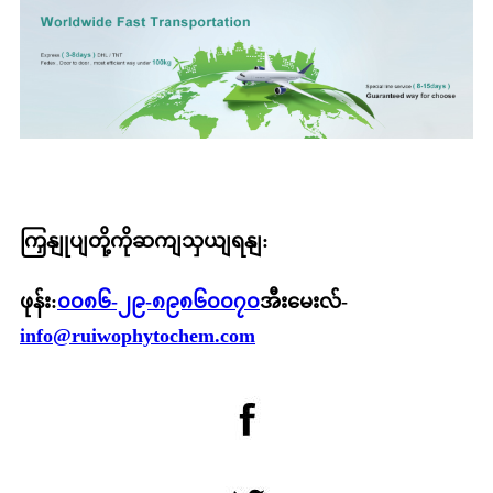
ကြှနျုပျတို့ကိုဆကျသှယျရနျ:
ဖုန်း:
၀၀၈၆-၂၉-၈၉၈၆၀၀၇၀
အီးမေးလ်-
info@ruiwophytochem.com