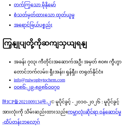
တက်ကြွသော မိုနိုမော်
စံသတ်မှတ်ထားသော ထုတ်ယူမှု
အရောင်ခြယ်ပစ္စည်း
ကြှနျုပျတို့ကိုဆကျသှယျရနျ
အခန်း ၇၀၃၊ ကီတိုင်းအဆောက်အဦ၊ အမှတ် ၈၀၈၊ ကွီဟွာ
တောင်ဘက်လမ်း၊ ရှီးအန်း၊ ရှန်ရှီး၊ တရုတ်နိုင်ငံ။
info@ruiwophytochem.com
၀၀၈၆-၂၉-၈၉၈၆၀၀၇၀
陕ICP备2021009134号-၂
© မူပိုင်ခွင့် - ၂၀၁၀-၂၀၂၆ : မူပိုင်ခွင့်
အားလုံးကို သိမ်းဆည်းထားသည်။
ကမ္ဘာလုံးဆိုင်ရာ ဝန်ဆောင်မှု
-
ထိပ်တန်းဘလော့ဂ်