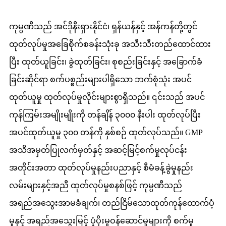
ကုမ္ပဏီသည် အင်ဒိုနီးရှားနိုင်ငံ၊ ရှန်ယန်နှင့် အန်ကန်တို့တွင်
ထုတ်လုပ်မှုအခြေစိုက်စခန်းသုံးခု အသီးသီးတည်ထောင်ထား
ပြီး ထုတ်ယူခြင်း၊ ခွဲထုတ်ခြင်း၊ စုစည်းခြင်းနှင့် အခြောက်ခံ
ခြင်းဆိုင်ရာ စက်ပစ္စည်းများပါရှိသော ဘက်စုံသုံး အပင်
ထုတ်ယူမှု ထုတ်လုပ်မှုလိုင်းများစွာရှိသည်။ ၎င်းသည် အပင်
ကုန်ကြမ်းအမျိုးမျိုးကို တန်ချိန် ၃၀၀၀ နီးပါး ထုတ်လုပ်ပြီး
အပင်ထုတ်ယူမှု ၃၀၀ တန်ကို နှစ်စဉ် ထုတ်လုပ်သည်။ GMP
အသိအမှတ်ပြုလက်မှတ်နှင့် အဆင့်မြင့်စက်မှုလုပ်ငန်း
အတိုင်းအတာ ထုတ်လုပ်မှုနည်းပညာနှင့် စီမံခန့်ခွဲမှုနည်း
လမ်းများနှင့်အညီ ထုတ်လုပ်မှုစနစ်ဖြင့် ကုမ္ပဏီသည်
အရည်အသွေးအာမခံချက်၊ တည်ငြိမ်သောထုတ်ကုန်ထောက်ပံ့
မှုနှင့် အရည်အသွေးမြင့် ပံ့ပိုးမှုဝန်ဆောင်မှုများကို စက်မှု