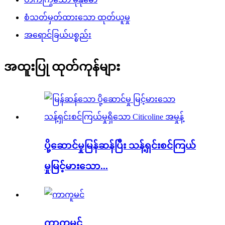
စံသတ်မှတ်ထားသော ထုတ်ယူမှု
အရောင်ခြယ်ပစ္စည်း
အထူးပြု ထုတ်ကုန်များ
ပို့ဆောင်မှုမြန်ဆန်ပြီး သန့်ရှင်းစင်ကြယ်
မှုမြင့်မားသော...
ကာကူမင်