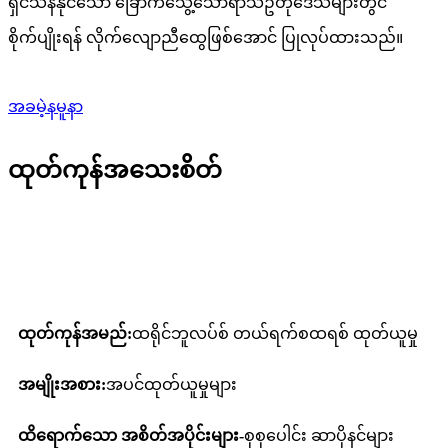
ရှင်သန်နိုင်သော ခြောက်သွေ့သောရာသီဥတုဒေသများတွင်
စိုက်ပျိုးရန် လိုက်လျောညီထွေဖြစ်အောင် ပြုလုပ်ထားသည်။
အခမဲ့နမူနာ
ထုတ်ကုန်အသေးစိတ်
ကုန်ပစ္စည်းအကြောင်းအရာ
ထုတ်ကုန်အမည်:
ထရိုင်ဘူလပ်စ် တယ်ရက်စထရစ် ထုတ်ယူမှု
အမျိုးအစား:
အပင်ထုတ်ယူမှုများ
ထိရောက်သော အစိတ်အပိုင်းများ-
စုစုပေါင်း ဆာပိုနင်များ