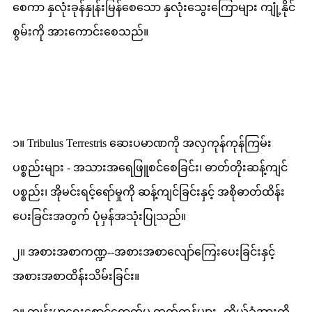
စေကာ နှလုံးခုန်နှုန်းမြန်စေသော နှလုံးသွေးကြောများ ကျုံ့နိုင်
စွမ်းကို အားကောင်းစေသည်။
လျှောက်လွှာ
၁။ Tribulus Terrestris ဆေးပမာဏကို အလှကုန်ကုန်ကြမ်း
ပစ္စည်းများ - အသားအရေဖြူစင်စေခြင်း၊ ဓာတ်တိုးဆန့်ကျင်
ပစ္စည်း၊ အိုမင်းရင့်ရော်မှုကို ဆန့်ကျင်ခြင်းနှင့် အစိုဓာတ်ထိန်း
ပေးခြင်းအတွက် ပုံမှန်အသုံးပြုသည်။
၂။ အစားအစာကဏ္ဍ--အစားအစာလျော်ကြေးပေးခြင်းနှင့်
အစားအစာထိန်းသိမ်းခြင်း။
၃။ ကျန်းမာရေးစောင့်ရှောက်မှု ထုတ်ကုန်များ--ကိုယ်ခံအားကို