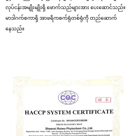
လုပ်ငန်းအမျိုးမျိုးရှိ ဖောက်သည်များအား ပေးဆောင်သည်။
မာဒါဂက်စကာရှိ အာဖရိကစက်ရုံတစ်ရုံကို တည်ဆောက်
နေသည်။
အရည်အသွေး