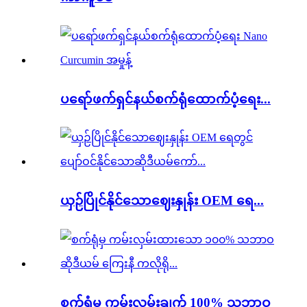
ပရော်ဖက်ရှင်နယ်စက်ရုံထောက်ပံ့ရေး...
ယှဉ်ပြိုင်နိုင်သောဈေးနှုန်း OEM ရေ...
စက်ရုံမှ ကမ်းလှမ်းချက် 100% သဘာဝ