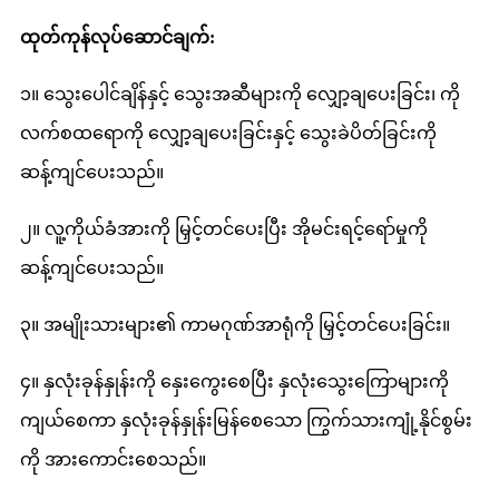
ထုတ်ကုန်လုပ်ဆောင်ချက်:
၁။ သွေးပေါင်ချိန်နှင့် သွေးအဆီများကို လျှော့ချပေးခြင်း၊ ကို
လက်စထရောကို လျှော့ချပေးခြင်းနှင့် သွေးခဲပိတ်ခြင်းကို
ဆန့်ကျင်ပေးသည်။
၂။ လူ့ကိုယ်ခံအားကို မြှင့်တင်ပေးပြီး အိုမင်းရင့်ရော်မှုကို
ဆန့်ကျင်ပေးသည်။
၃။ အမျိုးသားများ၏ ကာမဂုဏ်အာရုံကို မြှင့်တင်ပေးခြင်း။
၄။ နှလုံးခုန်နှုန်းကို နှေးကွေးစေပြီး နှလုံးသွေးကြောများကို
ကျယ်စေကာ နှလုံးခုန်နှုန်းမြန်စေသော ကြွက်သားကျုံ့နိုင်စွမ်း
ကို အားကောင်းစေသည်။