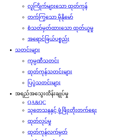
လူကြိုက်များသော ထုတ်ကုန်
တက်ကြွသော မိုနိုမော်
စံသတ်မှတ်ထားသော ထုတ်ယူမှု
အရောင်ခြယ်ပစ္စည်း
သတင်းများ
ကုမ္ပဏီသတင်း
ထုတ်ကုန်သတင်းများ
ပြပွဲသတင်းများ
အရည်အသွေးထိန်းချုပ်မှု
QA&QC
သုတေသနနှင့် ဖွံ့ဖြိုးတိုးတက်ရေး
ထုတ်လုပ်မှု
ထုတ်ကုန်လက်မှတ်