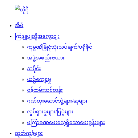
အိမ်
ကြှနျုပျတို့အကွောငျး
ကုမ္ပဏီခြုံငုံသုံးသပ်ချက်/ပရိုဖိုင်
အဖွဲ့အစည်းဇယား
သမိုင်း
ယဉ်ကျေးမှု
ဝန်ထမ်းသင်တန်း
ဂုဏ်ထူးဆောင်ဘွဲ့များ/ဆုများ
လှုပ်ရှားမှုများ/ပြပွဲများ
မကြာခဏမေးလေ့ရှိသောမေးခွန်းများ
ထုတ်ကုန်များ