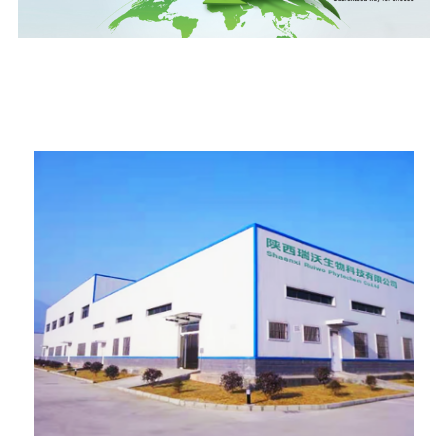
ထုတ်လုပ်မှု