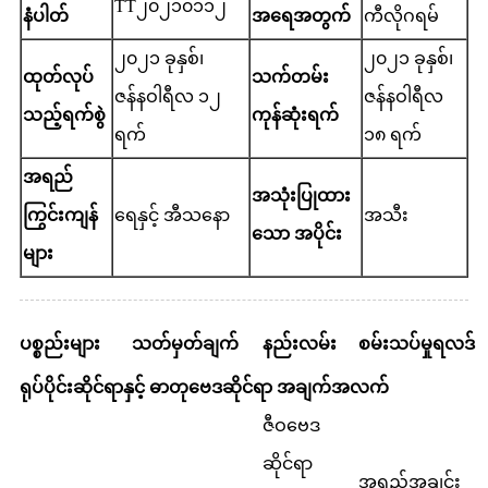
TT၂၀၂၁၀၁၁၂
နံပါတ်
အရေအတွက်
ကီလိုဂရမ်
၂၀၂၁ ခုနှစ်၊
၂၀၂၁ ခုနှစ်၊
ထုတ်လုပ်
သက်တမ်း
ဇန်နဝါရီလ ၁၂
ဇန်နဝါရီလ
သည့်ရက်စွဲ
ကုန်ဆုံးရက်
ရက်
၁၈ ရက်
အရည်
အသုံးပြုထား
ကြွင်းကျန်
ရေနှင့် အီသနော
အသီး
သော အပိုင်း
များ
ပစ္စည်းများ
သတ်မှတ်ချက်
နည်းလမ်း
စမ်းသပ်မှုရလဒ်
ရုပ်ပိုင်းဆိုင်ရာနှင့် ဓာတုဗေဒဆိုင်ရာ အချက်အလက်
ဇီဝဗေဒ
ဆိုင်ရာ
အရည်အချင်း