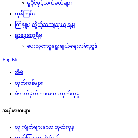
မူပိုင်ခွင့်လက်မှတ်များ
ကုန်ကြမ်း
ကြှနျုပျတို့ကိုဆကျသှယျရနျ
ရှာဖွေတွေ့ရှိမှု
ပေးသွင်းသူရွေးချယ်ရေးလမ်းညွှန်
English
အိမ်
ထုတ်ကုန်များ
စံသတ်မှတ်ထားသော ထုတ်ယူမှု
အမျိုးအစားများ
လူကြိုက်များသော ထုတ်ကုန်
တက်ကြွသော မိုနိုမော်