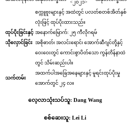
<၂၀၂၁>
စက္ကူဗူးများနှင့် အထဲတွင် ပလတ်စတစ်အိတ်နှစ်
လုံးဖြင့် ထုပ်ပိုးထားသည်။
ထုပ်ပိုးခြင်းနှင့်
အနောက်မြောက်: ၂၅ ကီလိုဂရမ်
သိုလှောင်ခြင်း
အစိုဓာတ်၊ အလင်းရောင်၊ အောက်ဆီဂျင်တို့နှင့်
ဝေးဝေးတွင် ကောင်းစွာပိတ်သော ကွန်တိန်နာထဲ
တွင် သိမ်းဆည်းပါ။
အထက်ပါအခြေအနေများနှင့် မူရင်းထုပ်ပိုးမှု
သက်တမ်း
အောက်တွင် ၂၄ လ။
လေ့လာသုံးသပ်သူ: Dang Wang
စစ်ဆေးသူ: Lei Li