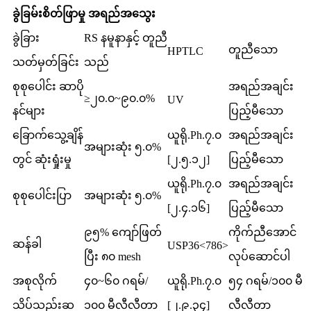
ခွဲခြမ်းစိတ်ဖြာမှု အရည်အသွေး
ခွဲခြား
RS နမူနာနှင့် တူညီ
တူညီသော
HPTLC
သတ်မှတ်ခြင်း
သည်
စုစုပေါင်း ဆာပို
အရည်အချင်း
≥၂၀.၀~၉၀.၀%
UV
နင်များ
ပြည့်မီသော
ခြောက်သွေ့ချိန်
ယူရို.Ph.၇.၀
အရည်အချင်း
အများဆုံး ၅.၀%
တွင် ဆုံးရှုံးမှု
[၂.၅.၁၂]
ပြည့်မီသော
ယူရို.Ph.၇.၀
အရည်အချင်း
စုစုပေါင်းပြာ
အများဆုံး ၅.၀%
[၂.၄.၁၆]
ပြည့်မီသော
၉၅% ကျော်ဖြတ်
ကိုက်ညီအောင်
ဆန်ခါ
USP36<786>
ပြီး ၈၀ mesh
လုပ်ဆောင်ပါ
အစုလိုက်
၄၀~၆၀ ဂရမ်/
ယူရို.Ph.၇.၀
၅၄ ဂရမ်/၁၀၀ မီ
သိပ်သည်းဆ
၁၀၀ မီလီလီတာ
[၂.၉.၃၄]
လီလီတာ