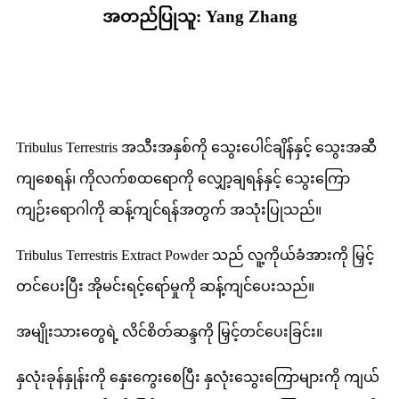
အတည်ပြုသူ: Yang Zhang
ထုတ်ကုန်လုပ်ဆောင်ချက်
Tribulus Terrestris အသီးအနှစ်ကို သွေးပေါင်ချိန်နှင့် သွေးအဆီ
ကျစေရန်၊ ကိုလက်စထရောကို လျှော့ချရန်နှင့် သွေးကြော
ကျဉ်းရောဂါကို ဆန့်ကျင်ရန်အတွက် အသုံးပြုသည်။
Tribulus Terrestris Extract Powder သည် လူ့ကိုယ်ခံအားကို မြှင့်
တင်ပေးပြီး အိုမင်းရင့်ရော်မှုကို ဆန့်ကျင်ပေးသည်။
အမျိုးသားတွေရဲ့ လိင်စိတ်ဆန္ဒကို မြှင့်တင်ပေးခြင်း။
နှလုံးခုန်နှုန်းကို နှေးကွေးစေပြီး နှလုံးသွေးကြောများကို ကျယ်