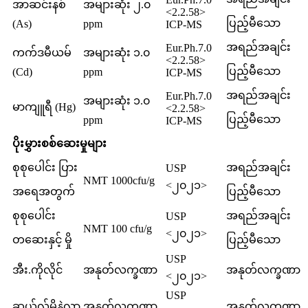
အာဆင်းနစ်
အများဆုံး ၂.၀
<2.2.58>
ပြည့်မီသော
(As)
ppm
ICP-MS
အရည်အချင်း
Eur.Ph.7.0
ကက်ဒမီယမ်
အများဆုံး ၁.၀
<2.2.58>
ပြည့်မီသော
(Cd)
ppm
ICP-MS
အရည်အချင်း
Eur.Ph.7.0
အများဆုံး ၁.၀
မာကျူရီ (Hg)
<2.2.58>
ပြည့်မီသော
ppm
ICP-MS
ပိုးမွှားစစ်ဆေးမှုများ
စုစုပေါင်း ပြား
အရည်အချင်း
USP
NMT 1000cfu/g
<၂၀၂၁>
အရေအတွက်
ပြည့်မီသော
စုစုပေါင်း
အရည်အချင်း
USP
NMT 100 cfu/g
<၂၀၂၁>
တဆေးနှင့် မှို
ပြည့်မီသော
USP
အီး.ကိုလိုင်
အနုတ်လက္ခဏာ
အနုတ်လက္ခဏာ
<၂၀၂၁>
USP
ဆယ်လ်မိုနဲလာ
အနုတ်လက္ခဏာ
အနုတ်လက္ခဏာ