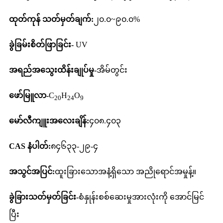
ထုတ်ကုန် သတ်မှတ်ချက်:
၂၀.၀~၉၀.၀%
ခွဲခြမ်းစိတ်ဖြာခြင်း-
UV
အရည်အသွေးထိန်းချုပ်မှု-
အိမ်တွင်း
ဖော်မြူလာ-
C
H
O
20
24
9
မော်လီကျူးအလေးချိန်:
၄၀၈.၄၀၃
CAS နံပါတ်:
၈၄၆၃၃-၂၉-၄
အသွင်အပြင်:
ထူးခြားသောအနံ့ရှိသော အညိုရောင်အမှုန့်။
ခွဲခြားသတ်မှတ်ခြင်း-
စံနှုန်းစစ်ဆေးမှုအားလုံးကို အောင်မြင်
ပြီး