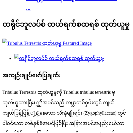
...
ထရိုင်ဘူလပ်စ် တယ်ရက်စထရစ် ထုတ်ယူမှု
အကျဉ်းချုပ်ဖော်ပြချက်:
Tribulus Terrestris ထုတ်ယူမှုကို Tribulus tribulus terrestris မှ
ထုတ်ယူထားပြီး၊ ဤအပင်သည် ကမ္ဘာတစ်ဝှမ်းတွင် ကျယ်
ကျယ်ပြန့်ပြန့် ပျံ့နှံ့နေသော သီးနှံမျိုးရင်း (Zygophyllaceae) တွင်
ပါဝင်သော တစ်နှစ်ခံအပင်ဖြစ်ပြီး အခြားအပင်အနည်းငယ်သာ