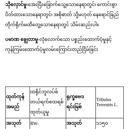
သိုလှောင်မှု:
အေးပြီးခြောက်သွေ့သောနေရာတွင်၊ ကောင်းစွာ
ပိတ်ထားသောနေရာတွင်၊ အစိုဓာတ် သို့မဟုတ် နေရောင်ခြည်
တိုက်ရိုက်မထိတွေ့သောနေရာတွင် သိမ်းဆည်းပါ။
ပမာဏ ချွေတာမှု-
လုံလောက်သော ပစ္စည်းထောက်ပံ့မှုနှင့်
ကုန်ကြမ်းထောက်ပံ့မှုလမ်းကြောင်းတည်ငြိမ်ခြင်း
ခွဲခြမ်းစိတ်ဖြာမှု လက်မှတ်
ထရိုင်ဘူလပ်စ်
ထုတ်ကုန်
ရုက္ခဗေဒ
Tribulus
တယ်ရက်စထရစ်
Terrestris L.
အမည်
ရင်းမြစ်
ထုတ်ယူမှု
အသုတ်
အသုတ်
၁၁၅၀
RW-