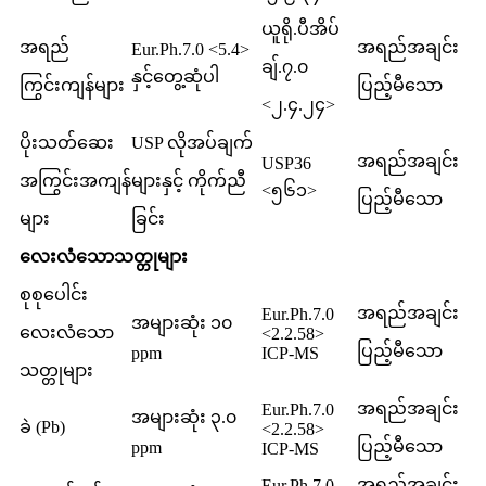
ယူရို.ပီအိပ်
အရည်
အရည်အချင်း
Eur.Ph.7.0 <5.4>
ချ်.၇.၀
နှင့်တွေ့ဆုံပါ
ကြွင်းကျန်များ
ပြည့်မီသော
<၂.၄.၂၄>
ပိုးသတ်ဆေး
USP လိုအပ်ချက်
အရည်အချင်း
USP36
အကြွင်းအကျန်
များနှင့် ကိုက်ညီ
<၅၆၁>
ပြည့်မီသော
များ
ခြင်း
လေးလံသောသတ္တုများ
စုစုပေါင်း
အရည်အချင်း
Eur.Ph.7.0
အများဆုံး ၁၀
လေးလံသော
<2.2.58>
ပြည့်မီသော
ppm
ICP-MS
သတ္တုများ
အရည်အချင်း
Eur.Ph.7.0
အများဆုံး ၃.၀
ခဲ (Pb)
<2.2.58>
ပြည့်မီသော
ppm
ICP-MS
အရည်အချင်း
Eur.Ph.7.0