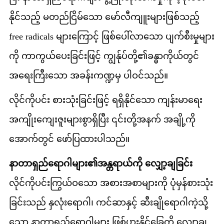
နိုင်သည့် မတည်ငြိမ်သော မော်လီကျူးများဖြစ်သည့်
free radicals များကြောင့် ဖြစ်ပေါ်လာသော ပျက်စီးမှုများ
ကို ကာကွယ်ပေးခြင်းဖြင့် ကျွန်ုပ်တို့၏ခန္ဓာကိုယ်တွင်
အရေးကြီးသော အခန်းကဏ္ဍမှ ပါဝင်သည်။
လိုင်ကိုပင်း စားသုံးခြင်းဖြင့် ရရှိနိုင်သော ကျန်းမာရေး
အကျိုးကျေးဇူးများစွာရှိပြီး ၎င်းတို့အနက် အချို့ကို
အောက်တွင် ဖော်ပြထားပါသည်။
နာတာရှည်ရောဂါများ၏အန္တရာယ်ကို လျှော့ချခြင်း
လိုင်ကိုပင်းကြွယ်ဝသော အစားအစာများကို ပုံမှန်စားသုံး
ခြင်းသည် နှလုံးရောဂါ၊ ကင်ဆာနှင့် ဆီးချိုရောဂါကဲ့သို့
သော နာတာရှည်ရောဂါများ ဖြစ်ပွားနိုင်ခြေကို လျှော့ချ