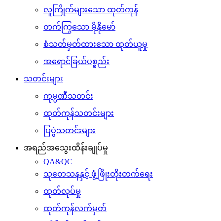
လူကြိုက်များသော ထုတ်ကုန်
တက်ကြွသော မိုနိုမော်
စံသတ်မှတ်ထားသော ထုတ်ယူမှု
အရောင်ခြယ်ပစ္စည်း
သတင်းများ
ကုမ္ပဏီသတင်း
ထုတ်ကုန်သတင်းများ
ပြပွဲသတင်းများ
အရည်အသွေးထိန်းချုပ်မှု
QA&QC
သုတေသနနှင့် ဖွံ့ဖြိုးတိုးတက်ရေး
ထုတ်လုပ်မှု
ထုတ်ကုန်လက်မှတ်