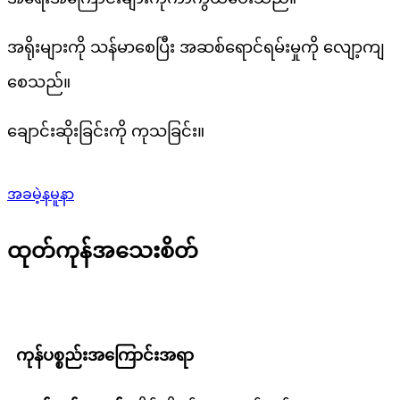
အရိုးများကို သန်မာစေပြီး အဆစ်ရောင်ရမ်းမှုကို လျော့ကျ
စေသည်။
ချောင်းဆိုးခြင်းကို ကုသခြင်း။
အခမဲ့နမူနာ
ထုတ်ကုန်အသေးစိတ်
ကုန်ပစ္စည်းအကြောင်းအရာ