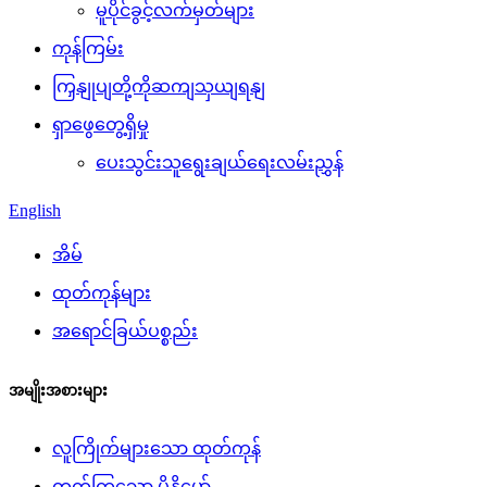
မူပိုင်ခွင့်လက်မှတ်များ
ကုန်ကြမ်း
ကြှနျုပျတို့ကိုဆကျသှယျရနျ
ရှာဖွေတွေ့ရှိမှု
ပေးသွင်းသူရွေးချယ်ရေးလမ်းညွှန်
English
အိမ်
ထုတ်ကုန်များ
အရောင်ခြယ်ပစ္စည်း
အမျိုးအစားများ
လူကြိုက်များသော ထုတ်ကုန်
တက်ကြွသော မိုနိုမော်