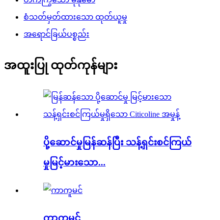
စံသတ်မှတ်ထားသော ထုတ်ယူမှု
အရောင်ခြယ်ပစ္စည်း
အထူးပြု ထုတ်ကုန်များ
ပို့ဆောင်မှုမြန်ဆန်ပြီး သန့်ရှင်းစင်ကြယ်
မှုမြင့်မားသော...
ကာကူမင်