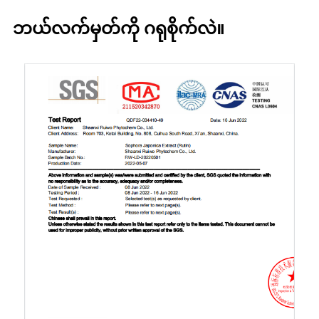
ဘယ်လက်မှတ်ကို ဂရုစိုက်လဲ။