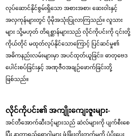
လုပ်ဆောင်နိုင်စွမ်းရှိသော အစားအစာ၊ ဆေးဝါးနှင့်
အလှကုန်များတွင် ပိုမိုအသုံးပြုလာကြသည်။ လူသား
များ သို့မဟုတ် တိရစ္ဆာန်များသည် လိုင်ကိုပင်းကို ၎င်းတို့
ကိုယ်တိုင် မထုတ်လုပ်နိုင်သောကြောင့် ပြင်ဆင်မှု၏
အဓိကနည်းလမ်းများမှာ အပင်ထုတ်ယူခြင်း၊ ဓာတုဗေဒ
ပေါင်းစပ်ခြင်းနှင့် အဏုဇီဝအချဉ်ဖောက်ခြင်းတို့
ဖြစ်သည်။
လိုင်ကိုပင်း၏ အကျိုးကျေးဇူးများ-
အင်တီအောက်ဆီးဒင့်များသည် ဆဲလ်များကို ပျက်စီးစေ
ပြီး နာတာရှည်ရောဂါများ ဖွံ့ဖြိုးတိုးတက်မှုကို ပံ့ပိုးပေး