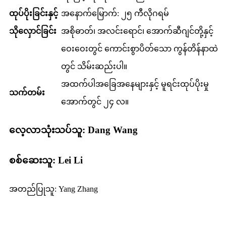
ထုပ်ပိုးခြင်းနှင့်
အနောက်မြောက်: ၂၅ ကီလိုဂရမ်
သိုလှောင်ခြင်း
အစိုဓာတ်၊ အလင်းရောင်၊ အောက်ဆီဂျင်တို့နှင့်
ဝေးဝေးတွင် ကောင်းစွာပိတ်သော ကွန်တိန်နာထဲ
တွင် သိမ်းဆည်းပါ။
အထက်ပါအခြေအနေများနှင့် မူရင်းထုပ်ပိုးမှု
သက်တမ်း
အောက်တွင် ၂၄ လ။
လေ့လာသုံးသပ်သူ: Dang Wang
စစ်ဆေးသူ: Lei Li
အတည်ပြုသူ: Yang Zhang