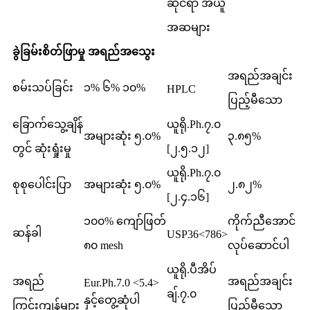
ဆိုင်ရာ အယူ
အဆများ
ခွဲခြမ်းစိတ်ဖြာမှု အရည်အသွေး
အရည်အချင်း
စမ်းသပ်ခြင်း
၁% ၆% ၁၀%
HPLC
ပြည့်မီသော
ခြောက်သွေ့ချိန်
ယူရို.Ph.၇.၀
အများဆုံး ၅.၀%
၃.၈၅%
တွင် ဆုံးရှုံးမှု
[၂.၅.၁၂]
ယူရို.Ph.၇.၀
စုစုပေါင်းပြာ
အများဆုံး ၅.၀%
၂.၈၂%
[၂.၄.၁၆]
၁၀၀% ကျော်ဖြတ်
ကိုက်ညီအောင်
ဆန်ခါ
USP36<786>
၈၀ mesh
လုပ်ဆောင်ပါ
ယူရို.ပီအိပ်
အရည်
အရည်အချင်း
Eur.Ph.7.0 <5.4>
ချ်.၇.၀
နှင့်တွေ့ဆုံပါ
ကြွင်းကျန်များ
ပြည့်မီသော