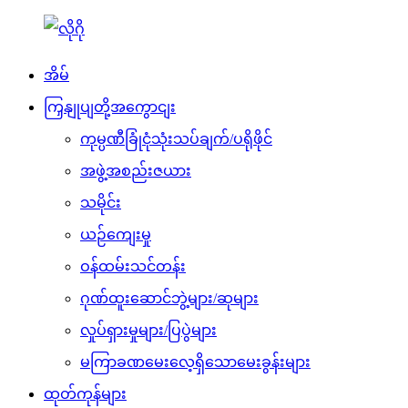
အိမ်
ကြှနျုပျတို့အကွောငျး
ကုမ္ပဏီခြုံငုံသုံးသပ်ချက်/ပရိုဖိုင်
အဖွဲ့အစည်းဇယား
သမိုင်း
ယဉ်ကျေးမှု
ဝန်ထမ်းသင်တန်း
ဂုဏ်ထူးဆောင်ဘွဲ့များ/ဆုများ
လှုပ်ရှားမှုများ/ပြပွဲများ
မကြာခဏမေးလေ့ရှိသောမေးခွန်းများ
ထုတ်ကုန်များ