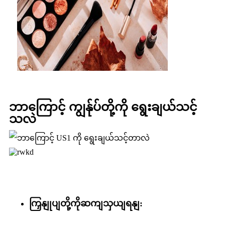
ဘာကြောင့် ကျွန်ုပ်တို့ကို ရွေးချယ်သင့်
သလဲ
ကြှနျုပျတို့ကိုဆကျသှယျရနျ: