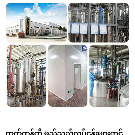
ထုတ်ကုန်ကို မည်သည့်လုပ်ငန်းများတွင်