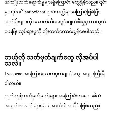
အကျိုးသက်ရောက်မှုများရှိကြောင်း တွေ့ရှိခဲ့သည်။ ၎င်း
မှာ ၎င်း၏ antioxidant ဂုဏ်သတ္တိများကြောင့်ဖြစ်ပြီး
သုက်ပိုးများကို အောက်ဆီဒေးရှင်းပျက်စီးမှုမှ ကာကွယ်
ပေးပြီး လှုပ်ရှားမှုကို တိုးတက်ကောင်းမွန်စေပါသည်။
ဘယ်လို သတ်မှတ်ချက်တွေ လိုအပ်ပါ
သလဲ။
Lycopene အကြောင်း သတ်မှတ်ချက်တွေ အများကြီးရှိ
ပါတယ်။
ထုတ်ကုန်သတ်မှတ်ချက်များအကြောင်း အသေးစိတ်
အချက်အလက်များမှာ အောက်ပါအတိုင်းဖြစ်သည်။