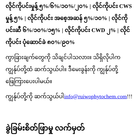
လိုင်ကိုပင်းမှုန့် ၅%/၆%/၁၀%/၂၀% | လိုင်ကိုပင်း CWS
မှုန့် ၅% | လိုင်ကိုပင်း အစေ့အဆန် ၅%/၁၀% | လိုင်ကို
ပင်းဆီ ၆%/၁၀%/၁၅% | လိုင်ကိုပင်း CWD ၂% | လိုင်
ကိုပင်း ပုံဆောင်ခဲ ၈၀%/၉၀%
ကွာခြားချက်တွေကို သိချင်ပါသလား။ သိရှိလိုပါက
ကျွန်ုပ်တို့ထံ ဆက်သွယ်ပါ။ ဒီမေးခွန်းကို ကျွန်ုပ်တို့
ဖြေကြားပေးပါမယ်။
ကျွန်ုပ်တို့ကို ဆက်သွယ်ပါ
info@ruiwophytochem.com
!!!
ခွဲခြမ်းစိတ်ဖြာမှု လက်မှတ်