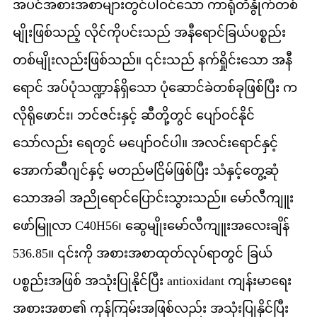
အပင်အစားအစာများတွင်ပါဝင်သော ကာရိုတီနွိုက်တစ်
မျိုးဖြစ်သည့် လိုင်ကိုပင်းသည် အနီရောင်ခြယ်ပစ္စည်း
တစ်မျိုးလည်းဖြစ်သည်။ ၎င်းသည် နက်ရှိုင်းသော အနီ
ရောင် အပ်ပုံသဏ္ဍာန်ရှိသော ပုံဆောင်ခဲတစ်ခုဖြစ်ပြီး က
လိုရိုဖောင်း၊ ဘင်ဇင်းနှင့် ဆီတို့တွင် ပျော်ဝင်နိုင်
သော်လည်း ရေတွင် မပျော်ဝင်ပါ။ အလင်းရောင်နှင့်
အောက်ဆီဂျင်နှင့် မတည်မငြိမ်ဖြစ်ပြီး သံနှင့်တွေ့ဆုံ
သောအခါ အညိုရောင်ပြောင်းသွားသည်။ မော်လီကျူး
ဖော်မြူလာ C40H56၊ ဆွေမျိုးမော်လီကျူးအလေးချိန်
536.85။ ၎င်းကို အစားအစာထုတ်လုပ်ရာတွင် ခြယ်
ပစ္စည်းအဖြစ် အသုံးပြုနိုင်ပြီး antioxidant ကျန်းမာရေး
အစားအစာ၏ ကုန်ကြမ်းအဖြစ်လည်း အသုံးပြုနိုင်ပြီး