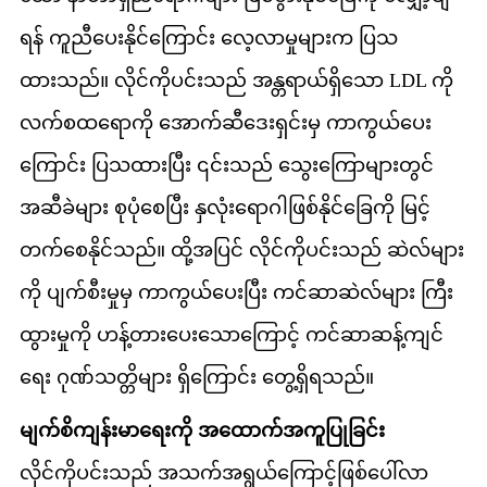
ရန် ကူညီပေးနိုင်ကြောင်း လေ့လာမှုများက ပြသ
ထားသည်။ လိုင်ကိုပင်းသည် အန္တရာယ်ရှိသော LDL ကို
လက်စထရောကို အောက်ဆီဒေးရှင်းမှ ကာကွယ်ပေး
ကြောင်း ပြသထားပြီး ၎င်းသည် သွေးကြောများတွင်
အဆီခဲများ စုပုံစေပြီး နှလုံးရောဂါဖြစ်နိုင်ခြေကို မြင့်
တက်စေနိုင်သည်။ ထို့အပြင် လိုင်ကိုပင်းသည် ဆဲလ်များ
ကို ပျက်စီးမှုမှ ကာကွယ်ပေးပြီး ကင်ဆာဆဲလ်များ ကြီး
ထွားမှုကို ဟန့်တားပေးသောကြောင့် ကင်ဆာဆန့်ကျင်
ရေး ဂုဏ်သတ္တိများ ရှိကြောင်း တွေ့ရှိရသည်။
မျက်စိကျန်းမာရေးကို အထောက်အကူပြုခြင်း
လိုင်ကိုပင်းသည် အသက်အရွယ်ကြောင့်ဖြစ်ပေါ်လာ