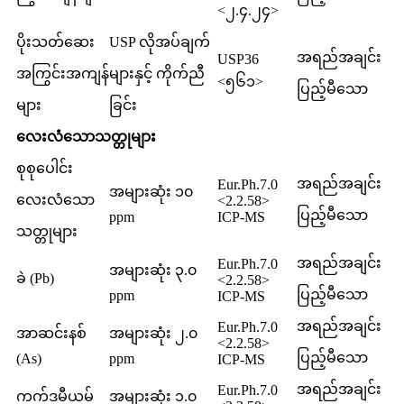
<၂.၄.၂၄>
ပိုးသတ်ဆေး
USP လိုအပ်ချက်
အရည်အချင်း
USP36
အကြွင်းအကျန်
များနှင့် ကိုက်ညီ
<၅၆၁>
ပြည့်မီသော
များ
ခြင်း
လေးလံသောသတ္တုများ
စုစုပေါင်း
အရည်အချင်း
Eur.Ph.7.0
အများဆုံး ၁၀
လေးလံသော
<2.2.58>
ပြည့်မီသော
ppm
ICP-MS
သတ္တုများ
အရည်အချင်း
Eur.Ph.7.0
အများဆုံး ၃.၀
ခဲ (Pb)
<2.2.58>
ပြည့်မီသော
ppm
ICP-MS
အရည်အချင်း
Eur.Ph.7.0
အာဆင်းနစ်
အများဆုံး ၂.၀
<2.2.58>
ပြည့်မီသော
(As)
ppm
ICP-MS
အရည်အချင်း
Eur.Ph.7.0
ကက်ဒမီယမ်
အများဆုံး ၁.၀