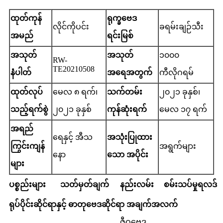
ထုတ်ကုန်
ရုက္ခဗေဒ
လိုင်ကိုပင်း
ခရမ်းချဉ်သီး
အမည်
ရင်းမြစ်
အသုတ်
အသုတ်
၁၀၀၀
RW-
TE20210508
နံပါတ်
အရေအတွက်
ကီလိုဂရမ်
ထုတ်လုပ်
မေလ ၈ ရက်၊
သက်တမ်း
၂၀၂၁ ခုနှစ်၊
သည့်ရက်စွဲ
၂၀၂၁ ခုနှစ်
ကုန်ဆုံးရက်
မေလ ၁၇ ရက်
အရည်
ရေနှင့် အီသ
အသုံးပြုထား
ကြွင်းကျန်
အရွက်များ
နော
သော အပိုင်း
များ
ပစ္စည်းများ
သတ်မှတ်ချက်
နည်းလမ်း
စမ်းသပ်မှုရလဒ်
ရုပ်ပိုင်းဆိုင်ရာနှင့် ဓာတုဗေဒဆိုင်ရာ အချက်အလက်
ဇီဝဗေဒ