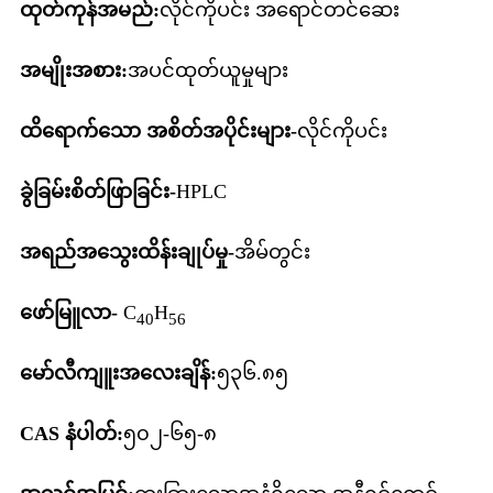
ထုတ်ကုန်အမည်:
လိုင်ကိုပင်း အရောင်တင်ဆေး
အမျိုးအစား:
အပင်ထုတ်ယူမှုများ
ထိရောက်သော အစိတ်အပိုင်းများ-
လိုင်ကိုပင်း
ခွဲခြမ်းစိတ်ဖြာခြင်း-
HPLC
အရည်အသွေးထိန်းချုပ်မှု-
အိမ်တွင်း
ဖော်မြူလာ-
C
H
40
56
မော်လီကျူးအလေးချိန်:
၅၃၆.၈၅
CAS နံပါတ်:
၅၀၂-၆၅-၈