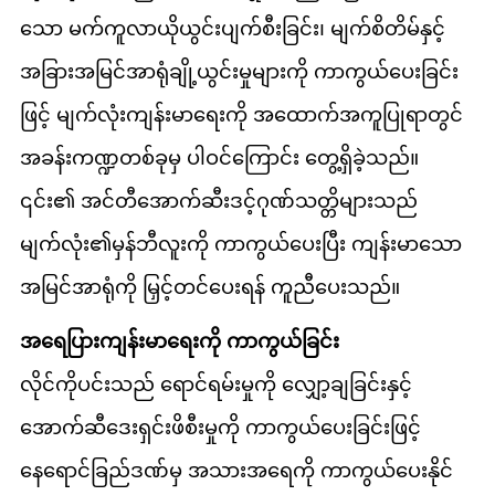
သော မက်ကူလာယိုယွင်းပျက်စီးခြင်း၊ မျက်စိတိမ်နှင့်
အခြားအမြင်အာရုံချို့ယွင်းမှုများကို ကာကွယ်ပေးခြင်း
ဖြင့် မျက်လုံးကျန်းမာရေးကို အထောက်အကူပြုရာတွင်
အခန်းကဏ္ဍတစ်ခုမှ ပါဝင်ကြောင်း တွေ့ရှိခဲ့သည်။
၎င်း၏ အင်တီအောက်ဆီးဒင့်ဂုဏ်သတ္တိများသည်
မျက်လုံး၏မှန်ဘီလူးကို ကာကွယ်ပေးပြီး ကျန်းမာသော
အမြင်အာရုံကို မြှင့်တင်ပေးရန် ကူညီပေးသည်။
အရေပြားကျန်းမာရေးကို ကာကွယ်ခြင်း
လိုင်ကိုပင်းသည် ရောင်ရမ်းမှုကို လျှော့ချခြင်းနှင့်
အောက်ဆီဒေးရှင်းဖိစီးမှုကို ကာကွယ်ပေးခြင်းဖြင့်
နေရောင်ခြည်ဒဏ်မှ အသားအရေကို ကာကွယ်ပေးနိုင်