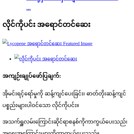
...
လိုင်ကိုပင်း အရောင်တင်ဆေး
အကျဉ်းချုပ်ဖော်ပြချက်:
အိုမင်းရင့်ရော်မှုကို ဆန့်ကျင်ပေးခြင်း၊ ဓာတ်တိုးဆန့်ကျင်
ပစ္စည်းများပါဝင်သော လိုင်ကိုပင်း။
အသက်ရှူလမ်းကြောင်းဆိုင်ရာစနစ်ကိုကာကွယ်ပေးသည်၊
အရေးအကြောင်းများကိုကာကွယ်ပေးသည်။