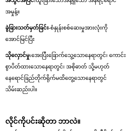
အသွင်အပြင်:
ထူးခြားသောအနံ့ရှိသော အနီရင့်ရောင်
အမှုန့်။
ခွဲခြားသတ်မှတ်ခြင်း-
စံနှုန်းစစ်ဆေးမှုအားလုံးကို
အောင်မြင်ပြီး
သိုလှောင်မှု:
အေးပြီးခြောက်သွေ့သောနေရာတွင်၊ ကောင်း
စွာပိတ်ထားသောနေရာတွင်၊ အစိုဓာတ် သို့မဟုတ်
နေရောင်ခြည်တိုက်ရိုက်မထိတွေ့သောနေရာတွင်
သိမ်းဆည်းပါ။
လိုင်ကိုပင်းဆိုတာ ဘာလဲ။