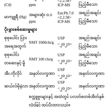
<2.2.58>
ပြည့်မီသော
(Cd)
ppm
ICP-MS
အရည်အချင်း
Eur.Ph.7.0
အများဆုံး ၀.၁
မာကျူရီ (Hg)
<2.2.58>
ပြည့်မီသော
ppm
ICP-MS
ပိုးမွှားစစ်ဆေးမှုများ
စုစုပေါင်း ပြား
အရည်အချင်း
USP
NMT 1000cfu/g
<၂၀၂၁>
အရေအတွက်
ပြည့်မီသော
စုစုပေါင်း
အရည်အချင်း
USP
NMT 100 cfu/g
<၂၀၂၁>
တဆေးနှင့် မှို
ပြည့်မီသော
USP
အီး.ကိုလိုင်
အနုတ်လက္ခဏာ
အနုတ်လက္ခဏာ
<၂၀၂၁>
USP
ဆယ်လ်မိုနဲလာ
အနုတ်လက္ခဏာ
အနုတ်လက္ခဏာ
<၂၀၂၁>
စက္ကူဗူးများနှင့် အထဲတွင် ပလတ်စတစ်အိတ်နှစ်
လုံးဖြင့် ထုပ်ပိုးထားသည်။