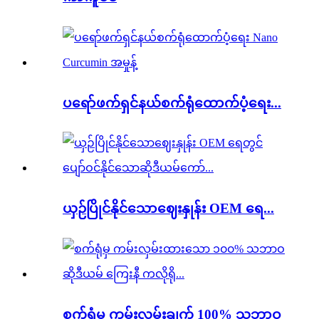
ပရော်ဖက်ရှင်နယ်စက်ရုံထောက်ပံ့ရေး...
ယှဉ်ပြိုင်နိုင်သောဈေးနှုန်း OEM ရေ...
စက်ရုံမှ ကမ်းလှမ်းချက် 100% သဘာဝ