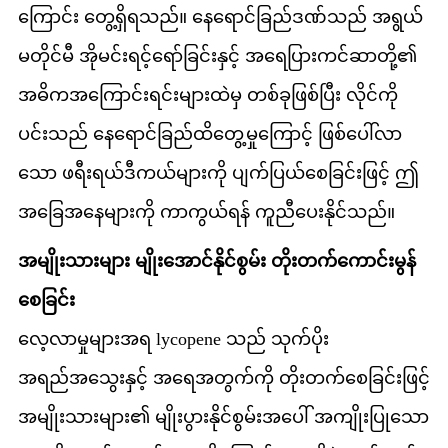
ကြောင်း တွေ့ရှိရသည်။ နေရောင်ခြည်ဒဏ်သည် အရွယ်
မတိုင်မီ အိုမင်းရင့်ရော်ခြင်းနှင့် အရေပြားကင်ဆာတို့၏
အဓိကအကြောင်းရင်းများထဲမှ တစ်ခုဖြစ်ပြီး လိုင်ကို
ပင်းသည် နေရောင်ခြည်ထိတွေ့မှုကြောင့် ဖြစ်ပေါ်လာ
သော ဖရီးရယ်ဒီကယ်များကို ပျက်ပြယ်စေခြင်းဖြင့် ဤ
အခြေအနေများကို ကာကွယ်ရန် ကူညီပေးနိုင်သည်။
အမျိုးသားများ မျိုးအောင်နိုင်စွမ်း တိုးတက်ကောင်းမွန်
စေခြင်း
လေ့လာမှုများအရ lycopene သည် သုက်ပိုး
အရည်အသွေးနှင့် အရေအတွက်ကို တိုးတက်စေခြင်းဖြင့်
အမျိုးသားများ၏ မျိုးပွားနိုင်စွမ်းအပေါ် အကျိုးပြုသော