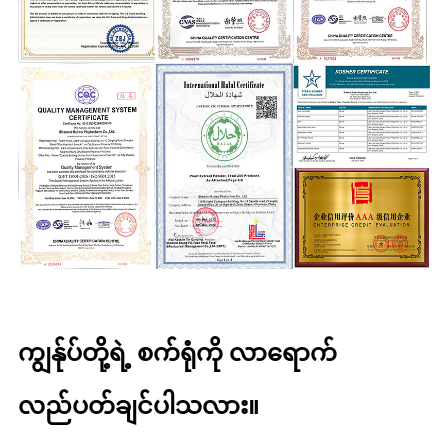
ကျွန်ုပ်တို့ရဲ့ စက်ရုံကို လာရောက်
လည်ပတ်ချင်ပါသလား။