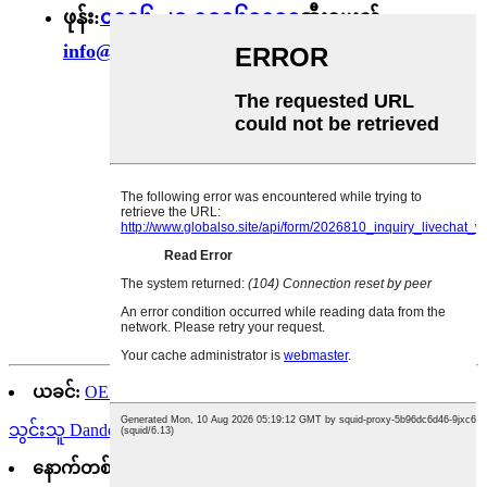
ဖုန်း:
၀၀၈၆-၂၉-၈၉၈၆၀၀၇၀
အီးမေးလ်-
info@ruiwophytochem.com
ယခင်:
OEM ထောက်ပံ့ရေး အစားအစာပါဝင်ပစ္စည်းများ ပေး
သွင်းသူ Dandelion Extract Powder
နောက်တစ်ခု:
နနွင်းအရောင်