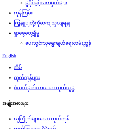
မူပိုင်ခွင့်လက်မှတ်များ
ကုန်ကြမ်း
ကြှနျုပျတို့ကိုဆကျသှယျရနျ
ရှာဖွေတွေ့ရှိမှု
ပေးသွင်းသူရွေးချယ်ရေးလမ်းညွှန်
English
အိမ်
ထုတ်ကုန်များ
စံသတ်မှတ်ထားသော ထုတ်ယူမှု
အမျိုးအစားများ
လူကြိုက်များသော ထုတ်ကုန်
တက်ကြွသော မိုနိုမော်