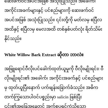
ဆေးဖက်ဝင်အပင်အဖြစ် အသုံးပြုသည်။ အခေါက်၊
အကိုင်းအခက်များနှင့် ပင်စည်များကို ဆေးဖက်ဝင်
အပင်အဖြစ် အသုံးပြုသည်။ ၎င်းတို့ကို မတ်လမှ ဧပြီလ
အထိနှင့် ဧပြီလမှ မေလအထိ တစ်နှစ်ပတ်လုံး ရိတ်သိမ်း
နိုင်သည်။
White Willow Bark Extract ဆိုတာ ဘာလဲ။
အဖြူရောင်ဝီလိုးပင်ခေါက်ထုတ်ယူမှုကို ဝီလိုးမျိုးရင်း၊ ဝီ
လိုးမျိုးရင်း၏ အခေါက်၊ အကိုင်းအခက်နှင့် ပင်စည်များ
မှ ထုတ်ယူပြီးနောက် ပက်ဖျန်းခြောက်ခံသည်။ အဓိက
တက်ကြွသောပါဝင်ပစ္စည်းမှာ salicin ဖြစ်ပြီး
၎င်း၏အခြေအနေတွင် အက်စပရင်ကဲ့သို့သော