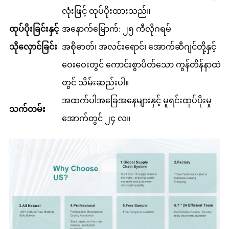
လုံးဖြင့် ထုပ်ပိုးထားသည်။
ထုပ်ပိုးခြင်းနှင့်
အနောက်မြောက်: ၂၅ ကီလိုဂရမ်
သိုလှောင်ခြင်း
အစိုဓာတ်၊ အလင်းရောင်၊ အောက်ဆီဂျင်တို့နှင့်
ဝေးဝေးတွင် ကောင်းစွာပိတ်သော ကွန်တိန်နာထဲ
တွင် သိမ်းဆည်းပါ။
အထက်ပါအခြေအနေများနှင့် မူရင်းထုပ်ပိုးမှု
သက်တမ်း
အောက်တွင် ၂၄ လ။