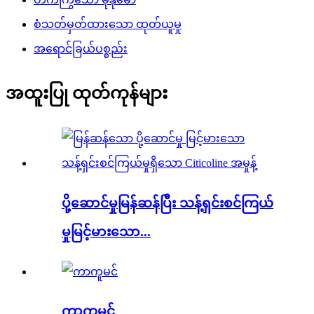
စံသတ်မှတ်ထားသော ထုတ်ယူမှု
အရောင်ခြယ်ပစ္စည်း
အထူးပြု ထုတ်ကုန်များ
ပို့ဆောင်မှုမြန်ဆန်ပြီး သန့်ရှင်းစင်ကြယ်
မှုမြင့်မားသော...
ကာကူမင်