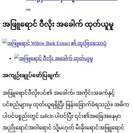
...
အဖြူရောင် ဝီလိုး အခေါက် ထုတ်ယူမှု
အကျဉ်းချုပ်ဖော်ပြချက်:
အဖြူရောင်ဝီလိုးပင်၏ အခေါက်၊ အကိုင်းအခက်နှင့်
ပင်စည်များမှ ထုတ်ယူရရှိပြီး ဖြန်းခြောက်ခံရသည်။ အဓိက
ပါဝင်ပစ္စည်းတွင် salicin ပါဝင်ပြီး ၎င်း၏အခြေအနေမှာ
အညိုရောင်အဝါရောင် သို့မဟုတ် မီးခိုးရောင်အဖြူရောင်