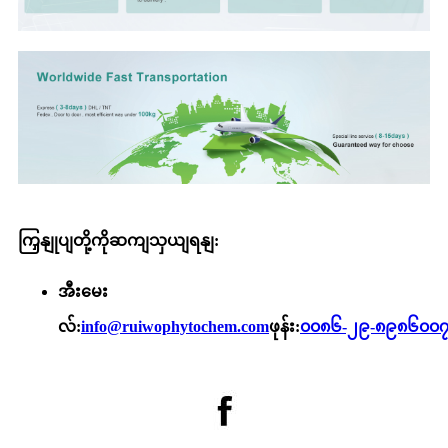
ကြှနျုပျတို့ကိုဆကျသှယျရနျ:
အီးမေး
လ်:
info@ruiwophytochem.com
ဖုန်း:
၀၀၈၆-၂၉-၈၉၈၆၀၀