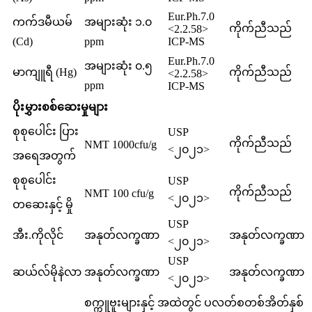
Eur.Ph.7.0
ကက်ဒမီယမ်
အများဆုံး ၁.၀
ကိုက်ညီသည်
<2.2.58>
(Cd)
ppm
ICP-MS
Eur.Ph.7.0
အများဆုံး ၀.၅
မာကျူရီ (Hg)
ကိုက်ညီသည်
<2.2.58>
ppm
ICP-MS
ပိုးမွှားစစ်ဆေးမှုများ
စုစုပေါင်း ပြား
USP
ကိုက်ညီသည်
NMT 1000cfu/g
<၂၀၂၁>
အရေအတွက်
စုစုပေါင်း
USP
ကိုက်ညီသည်
NMT 100 cfu/g
<၂၀၂၁>
တဆေးနှင့် မှို
USP
အီး.ကိုလိုင်
အနုတ်လက္ခဏာ
အနုတ်လက္ခဏာ
<၂၀၂၁>
USP
ဆယ်လ်မိုနဲလာ
အနုတ်လက္ခဏာ
အနုတ်လက္ခဏာ
<၂၀၂၁>
စက္ကူဗူးများနှင့် အထဲတွင် ပလတ်စတစ်အိတ်နှစ်