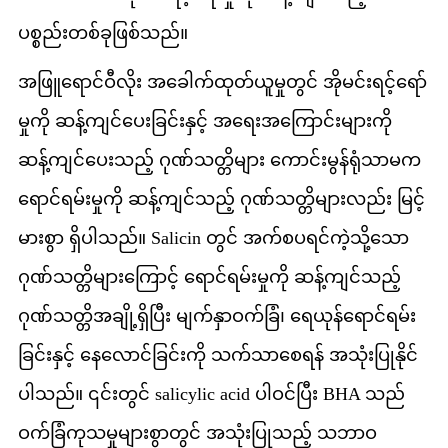
ပစ္စည်းတစ်ခုဖြစ်သည်။
အဖြူရောင်ဝီလိုး အခေါက်ထုတ်ယူမှုတွင် အိုမင်းရင့်ရော်
မှုကို ဆန့်ကျင်ပေးခြင်းနှင့် အရေးအကြောင်းများကို
ဆန့်ကျင်ပေးသည့် ဂုဏ်သတ္တိများ ကောင်းမွန်ရုံသာမက
ရောင်ရမ်းမှုကို ဆန့်ကျင်သည့် ဂုဏ်သတ္တိများလည်း မြင့်
မားစွာ ရှိပါသည်။ Salicin တွင် အက်စပရင်ကဲ့သို့သော
ဂုဏ်သတ္တိများကြောင့် ရောင်ရမ်းမှုကို ဆန့်ကျင်သည့်
ဂုဏ်သတ္တိအချို့ရှိပြီး မျက်နှာဝက်ခြံ၊ ရေယုန်ရောင်ရမ်း
ခြင်းနှင့် နေလောင်ခြင်းကို သက်သာစေရန် အသုံးပြုနိုင်
ပါသည်။ ၎င်းတွင် salicylic acid ပါဝင်ပြီး BHA သည်
ဝက်ခြံကုသမှုများစွာတွင် အသုံးပြုသည့် သဘာဝ