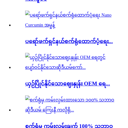
ပရော်ဖက်ရှင်နယ်စက်ရုံထောက်ပံ့ရေး...
ယှဉ်ပြိုင်နိုင်သောဈေးနှုန်း OEM ရေ...
စက်ရုံမှ ကမ်းလှမ်းချက် 100% သဘာဝ