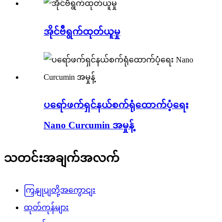
အိုင်ဗီရွက်ထုတ်ယူမှု
ပရော်ဖက်ရှင်နယ်စက်ရုံထောက်ပံ့ရေး
Nano Curcumin အမှုန့်
သတင်းအချက်အလက်
ကြှနျုပျတို့အကွောငျး
ထုတ်ကုန်များ