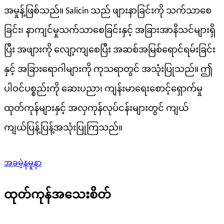
အမှုန့်ဖြစ်သည်။ Salicin သည် ဖျားနာခြင်းကို သက်သာစေ
ခြင်း၊ နာကျင်မှုသက်သာစေခြင်းနှင့် အခြားအာနိသင်များရှိ
ပြီး အဖျားကို လျော့ကျစေပြီး အဆစ်အမြစ်ရောင်ရမ်းခြင်း
နှင့် အခြားရောဂါများကို ကုသရာတွင် အသုံးပြုသည်။ ဤ
ပါဝင်ပစ္စည်းကို ဆေးပညာ၊ ကျန်းမာရေးစောင့်ရှောက်မှု
ထုတ်ကုန်များနှင့် အလှကုန်လုပ်ငန်းများတွင် ကျယ်
ကျယ်ပြန့်ပြန့်အသုံးပြုကြသည်။
အခမဲ့နမူနာ
ထုတ်ကုန်အသေးစိတ်