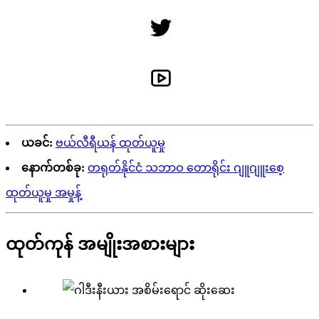
ယခင်:
ဗယ်လီရီယန် ထုတ်ယူမှု
နောက်တစ်ခု:
တရုတ်နိုင်ငံ သဘာဝ တောရိုင်း ဂျူဂျူးစေ့
ထုတ်ယူမှု အမှုန့်
ထုတ်ကုန် အမျိုးအစားများ