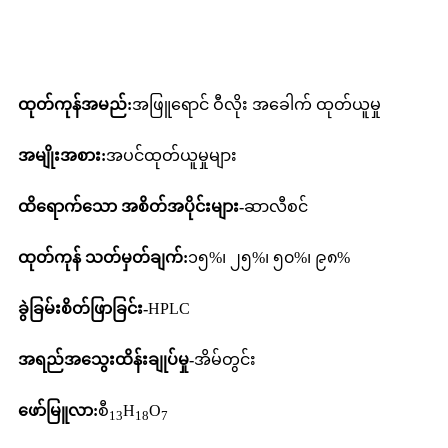
ကုန်ပစ္စည်းအကြောင်းအရာ
ထုတ်ကုန်အမည်:
အဖြူရောင် ဝီလိုး အခေါက် ထုတ်ယူမှု
အမျိုးအစား:
အပင်ထုတ်ယူမှုများ
ထိရောက်သော အစိတ်အပိုင်းများ-
ဆာလီစင်
ထုတ်ကုန် သတ်မှတ်ချက်:
၁၅%၊ ၂၅%၊ ၅၀%၊ ၉၈%
ခွဲခြမ်းစိတ်ဖြာခြင်း-
HPLC
အရည်အသွေးထိန်းချုပ်မှု-
အိမ်တွင်း
ဖော်မြူလာ:
စီ
H
O
13
18
7