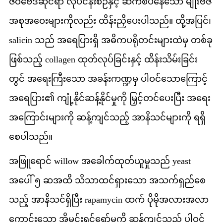
ဇီဝဗေဒဆိုင်ရာ လုပ်ငန်းစဉ်နှင့် ဆက်စပ်နေသော မျိုးဗီဇ
အစုအဝေးများကိုလည်း ထိန်းညှိပေးပါသည်။ ထို့အပြင်၊
salicin သည် အရေပြားရှိ အဓိကပရိုတင်းများထဲမှ တစ်ခု
ဖြစ်သည့် collagen ထုတ်လုပ်ခြင်းနှင့် ထိန်းသိမ်းခြင်း
တွင် အရေးကြီးသော အခန်းကဏ္ဍမှ ပါဝင်သောကြောင့်
အရေပြား၏ ကျုံ့နိုင်ဆန့်နိုင်မှုကို မြှင့်တင်ပေးပြီး အရေး
အကြောင်းများကို ဆန့်ကျင်သည့် အာနိသင်များကို ရရှိ
စေပါသည်။
အဖြူရောင် willow အခေါက်ထုတ်ယူမှုသည် yeast
အပေါ် ၅ ဆအထိ သိသာထင်ရှားသော အသက်ရှည်စေ
သည့် အာနိသင်ရှိပြီး rapamycin ထက် ပိုမိုအလားအလာ
ကောင်းသော အိုမင်းရင့်ရော်မှုကို ဆန့်ကျင်သည့် ပါဝင်