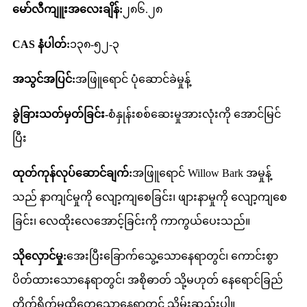
မော်လီကျူးအလေးချိန်:
၂၈၆.၂၈
CAS နံပါတ်:
၁၃၈-၅၂-၃
အသွင်အပြင်:
အဖြူရောင် ပုံဆောင်ခဲမှုန့်
ခွဲခြားသတ်မှတ်ခြင်း-
စံနှုန်းစစ်ဆေးမှုအားလုံးကို အောင်မြင်
ပြီး
ထုတ်ကုန်လုပ်ဆောင်ချက်:
အဖြူရောင် Willow Bark အမှုန့်
သည် နာကျင်မှုကို လျော့ကျစေခြင်း၊ ဖျားနာမှုကို လျော့ကျစေ
ခြင်း၊ လေထိုးလေအောင့်ခြင်းကို ကာကွယ်ပေးသည်။
သိုလှောင်မှု:
အေးပြီးခြောက်သွေ့သောနေရာတွင်၊ ကောင်းစွာ
ပိတ်ထားသောနေရာတွင်၊ အစိုဓာတ် သို့မဟုတ် နေရောင်ခြည်
တိုက်ရိုက်မထိတွေ့သောနေရာတွင် သိမ်းဆည်းပါ။