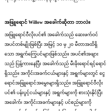
အဖြူရောင် Willow အခေါက်ဆိုတာ ဘာလဲ။
အဖြူရောင်ဝီလိုးပင်၏ အခေါက်သည် ဆေးဖက်ဝင်
အပင်တစ်မျိုးဖြစ်ပြီး အမြင့် ၁၀ မှ ၂၀ မီတာအထိရှိ
သော အရွက်ကြွေပင်များဖြစ်သည်။ အပင်၏အဖျား
သည် ပြန့်ကားနေပြီး အခေါက်သည် မီးခိုးရောင်ရင့်ရောင်
ရှိသည်။ အကိုင်းအခက်ငယ်များနှင့် အရွက်များတွင် ငွေ
ရောင်အဖြူရောင်အမွှေးများရှိသည်။ အဖြူရောင်ဝီလိုး
ပင်၏ ပန်းပွင့်ငယ်များနှင့် အရွက်များကို စားသုံးနိုင်ပြီး
အခေါက်၊ အကိုင်းအခက်များနှင့် ပင်စည်များကို