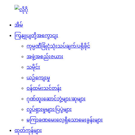
အိမ်
ကြှနျုပျတို့အကွောငျး
ကုမ္ပဏီခြုံငုံသုံးသပ်ချက်/ပရိုဖိုင်
အဖွဲ့အစည်းဇယား
သမိုင်း
ယဉ်ကျေးမှု
ဝန်ထမ်းသင်တန်း
ဂုဏ်ထူးဆောင်ဘွဲ့များ/ဆုများ
လှုပ်ရှားမှုများ/ပြပွဲများ
မကြာခဏမေးလေ့ရှိသောမေးခွန်းများ
ထုတ်ကုန်များ