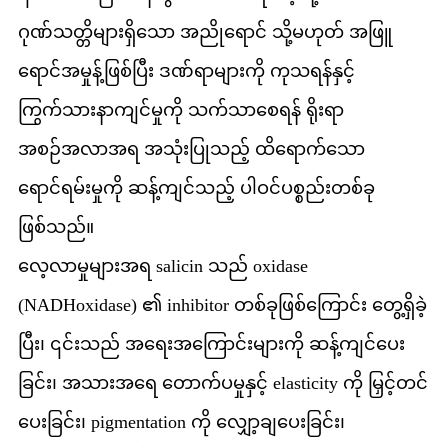
ဂုဏ်သတ္တိများရှိသော အညိုရောင် သို့မဟုတ် အဖြူ
ရောင်အမှုန့်ဖြစ်ပြီး ဒဏ်ရာများကို ကုသရန်နှင့်
ကြွက်သားနာကျင်မှုကို သက်သာစေရန် ရိုးရာ
အစဉ်အလာအရ အသုံးပြုသည့် ထိရောက်သော
ရောင်ရမ်းမှုကို ဆန့်ကျင်သည့် ပါဝင်ပစ္စည်းတစ်ခု
ဖြစ်သည်။
လေ့လာမှုများအရ salicin သည် oxidase
(NADHoxidase) ၏ inhibitor တစ်ခုဖြစ်ကြောင်း တွေ့ရှိခဲ့
ပြီး၊ ၎င်းသည် အရေးအကြောင်းများကို ဆန့်ကျင်ပေး
ခြင်း၊ အသားအရေ တောက်ပမှုနှင့် elasticity ကို မြှင့်တင်
ပေးခြင်း၊ pigmentation ကို လျှော့ချပေးခြင်း၊