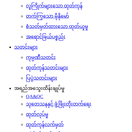
လူကြိုက်များသော ထုတ်ကုန်
တက်ကြွသော မိုနိုမော်
စံသတ်မှတ်ထားသော ထုတ်ယူမှု
အရောင်ခြယ်ပစ္စည်း
သတင်းများ
ကုမ္ပဏီသတင်း
ထုတ်ကုန်သတင်းများ
ပြပွဲသတင်းများ
အရည်အသွေးထိန်းချုပ်မှု
QA&QC
သုတေသနနှင့် ဖွံ့ဖြိုးတိုးတက်ရေး
ထုတ်လုပ်မှု
ထုတ်ကုန်လက်မှတ်