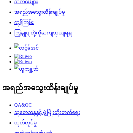
သတင်းများ
အရည်အသွေးထိန်းချုပ်မှု
ကုန်ကြမ်း
ကြှနျုပျတို့ကိုဆကျသှယျရနျ
အရည်အသွေးထိန်းချုပ်မှု
QA&QC
သုတေသနနှင့် ဖွံ့ဖြိုးတိုးတက်ရေး
ထုတ်လုပ်မှု