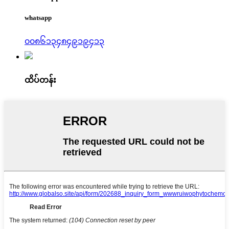
whatsapp
၀၀၈၆၁၃၄၈၄၉၁၉၄၁၃
ထိပ်တန်း