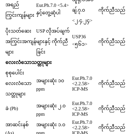
အရည်
Eur.Ph.7.0 <5.4>
ချ်.၇.၀
ကိုက်ညီသည်
နှင့်တွေ့ဆုံပါ
ကြွင်းကျန်များ
<၂.၄.၂၄>
ပိုးသတ်ဆေး
USP လိုအပ်ချက်
USP36
အကြွင်းအကျန်
များနှင့် ကိုက်ညီ
ကိုက်ညီသည်
<၅၆၁>
များ
ခြင်း
လေးလံသောသတ္တုများ
စုစုပေါင်း
Eur.Ph.7.0
အများဆုံး ၁၀
လေးလံသော
ကိုက်ညီသည်
<2.2.58>
ppm
ICP-MS
သတ္တုများ
Eur.Ph.7.0
အများဆုံး ၂.၀
ခဲ (Pb)
ကိုက်ညီသည်
<2.2.58>
ppm
ICP-MS
Eur.Ph.7.0
အာဆင်းနစ်
အများဆုံး ၁.၀
ကိုက်ညီသည်
<2.2.58>
(As)
ppm
ICP-MS