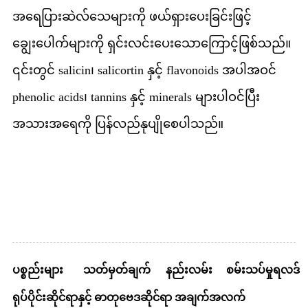
အရေပြားဆဲလ်သေများကို ဖယ်ရှားပေးခြင်းဖြင့်
ချွေးပေါက်များကို ရှင်းလင်းပေးသောကြောင့်ဖြစ်သည်။
၎င်းတွင် salicin၊ salicortin နှင့် flavonoids အပါအဝင်
phenolic acids၊ tannins နှင့် minerals များပါဝင်ပြီး
အသားအရေကို ပြန်လည်နုပျိုစေပါသည်။
ခွဲခြမ်းစိတ်ဖြာမှု လက်မှတ်
ပစ္စည်းများ
သတ်မှတ်ချက်
နည်းလမ်း
စမ်းသပ်မှုရလဒ်
ရုပ်ပိုင်းဆိုင်ရာနှင့် ဓာတုဗေဒဆိုင်ရာ အချက်အလက်