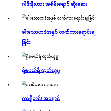
ဂါဒီးနီးယား အစိမ်းရောင် ဆိုးဆေး
ခါးသောဗာဒံအနှစ် လက်ကားရောင်းချ
ခြင်း
ရိုစမယ်ရီ ထုတ်ယူမှု
ကာရိုတင်း အရောင်