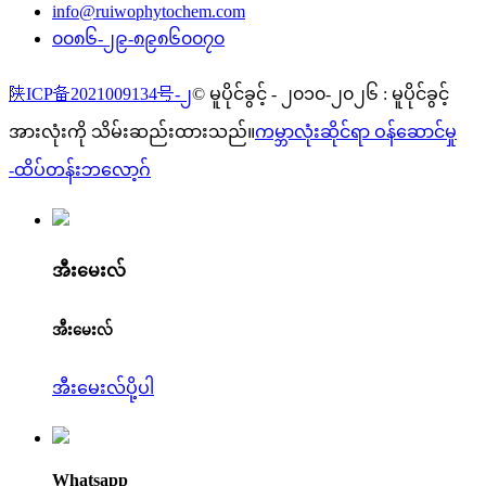
info@ruiwophytochem.com
၀၀၈၆-၂၉-၈၉၈၆၀၀၇၀
陕ICP备2021009134号-၂
© မူပိုင်ခွင့် - ၂၀၁၀-၂၀၂၆ : မူပိုင်ခွင့်
အားလုံးကို သိမ်းဆည်းထားသည်။
ကမ္ဘာလုံးဆိုင်ရာ ဝန်ဆောင်မှု
-
ထိပ်တန်းဘလော့ဂ်
အီးမေးလ်
အီးမေးလ်
အီးမေးလ်ပို့ပါ
Whatsapp