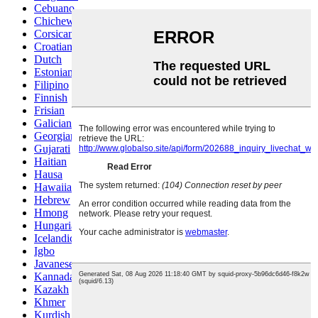
Cebuano
Chichewa
Corsican
Croatian
Dutch
Estonian
Filipino
Finnish
Frisian
Galician
Georgian
Gujarati
Haitian
Hausa
Hawaiian
Hebrew
Hmong
Hungarian
Icelandic
Igbo
Javanese
Kannada
Kazakh
Khmer
Kurdish