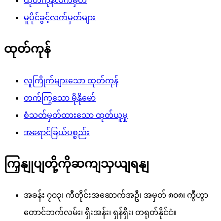
ထုတ်ကုန်လက်မှတ်
မူပိုင်ခွင့်လက်မှတ်များ
ထုတ်ကုန်
လူကြိုက်များသော ထုတ်ကုန်
တက်ကြွသော မိုနိုမော်
စံသတ်မှတ်ထားသော ထုတ်ယူမှု
အရောင်ခြယ်ပစ္စည်း
ကြှနျုပျတို့ကိုဆကျသှယျရနျ
အခန်း ၇၀၃၊ ကီတိုင်းအဆောက်အဦ၊ အမှတ် ၈၀၈၊ ကွီဟွာ
တောင်ဘက်လမ်း၊ ရှီးအန်း၊ ရှန်ရှီး၊ တရုတ်နိုင်ငံ။