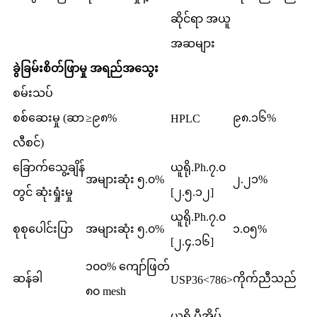
ဆိုင်ရာ အယူ
အဆများ
ခွဲခြမ်းစိတ်ဖြာမှု အရည်အသွေး
စမ်းသပ်
စစ်ဆေးမှု (ဆာ
≥၉၈%
၉၈.၁၆%
HPLC
လီစင်)
ခြောက်သွေ့ချိန်
ယူရို.Ph.၇.၀
အများဆုံး ၅.၀%
၂.၂၁%
တွင် ဆုံးရှုံးမှု
[၂.၅.၁၂]
ယူရို.Ph.၇.၀
စုစုပေါင်းပြာ
အများဆုံး ၅.၀%
၁.၀၅%
[၂.၄.၁၆]
၁၀၀% ကျော်ဖြတ်
ဆန်ခါ
ကိုက်ညီသည်
USP36<786>
၈၀ mesh
ယူရို.ပီအိပ်