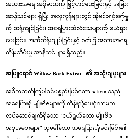
အသားအရေ အစိုဓာတ်ကို မြှင့်တင်ပေးခြင်းနှင့် အခြား
အာနိသင်များ ရှိပြီး အလှကုန်များတွင် အိုမင်းရင့်ရော်မှု
ကို ဆန့်ကျင်ခြင်း၊ အရေပြားဆဲလ်သေများကို ဖယ်ရှား
ပေးခြင်း၊ အဆီထိန်းချုပ်ခြင်းနှင့် ဝက်ခြံ အသားအရေ
ထိန်းသိမ်းမှု အာနိသင်များ ရှိသည်။
အဖြူရောင် Willow Bark Extract ၏ အသုံးချမှုများ
အဓိကတက်ကြွပါဝင်ပစ္စည်းဖြစ်သော salicin သည်
အရေပြားရှိ မျိုးဗီဇများကို ထိန်းညှိပေးရုံသာမက
လုပ်ဆောင်ချက်ရှိသော "ငယ်ရွယ်သော မျိုးဗီဇ
အစုအဝေးများ" ဟုခေါ်သော အရေပြားအိုမင်းခြင်း၏